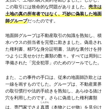
この取引には致命的な問題がありました。
売主は
土地の真の所有者ではなく、巧妙に偽装した地面
だったのです。
師グループ
地面師グループは不動産取引の知識を熟知し、積
水ハウスの担当者を完璧に欺きました。偽造され
た権利書、精巧な身分証明書、法的な裏付けを持
つように見せかけた書類の数々。すべては周到に
準備された「完全犯罪」のためのツールでした。
また、この事件の手口は、従来の地面師詐欺とは
一線を画すものでした。グループは、不動産業界
の取引慣行や法的手続きを熟知し、あらゆる抜け
穴を利用したのです。さらに偽造した権利書類
しんがん
は、専門家でさえ
真贋
（本物とにせ物）を見分け