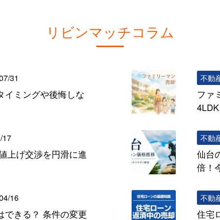
リビンマッチコラム
07/31
不動
タイミングや後悔しな
ファ
4L
/17
不動
の値上げ交渉を円滑に進
仙台
倍！
04/16
不動
はできる？ 条件の変更
住宅