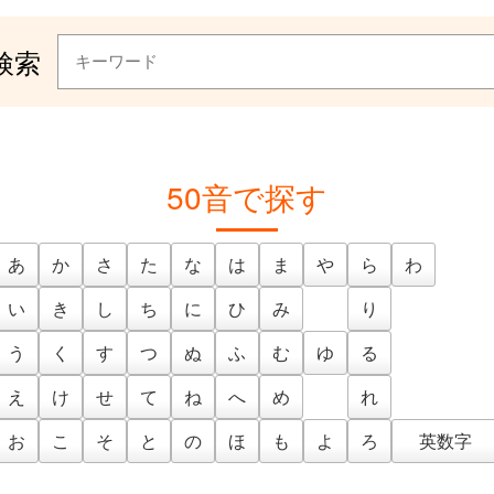
検索
50音で探す
あ
か
さ
た
な
は
ま
や
ら
わ
い
き
し
ち
に
ひ
み
り
う
く
す
つ
ぬ
ふ
む
ゆ
る
え
け
せ
て
ね
へ
め
れ
お
こ
そ
と
の
ほ
も
よ
ろ
英数字