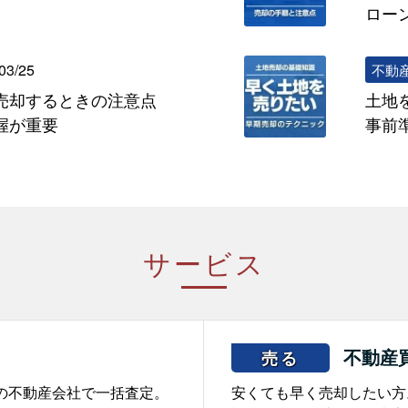
ロー
03/25
不動
売却するときの注意点
土地
握が重要
事前
サービス
不動産
売る
の不動産会社で一括査定。
安くても早く売却したい方