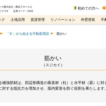
ーズ株式会社（東証グロース上
初めての方へ
ビスです 証券コード：4445
ック
土地活用
賃貸管理
リノベーション
外壁塗装
不
ライン講座
リビンマガジンBiz
不動産売却ご相談デスク
「す」から始まる不動産用語
筋かい
筋かい
（スジカイ）
る補強部材は、四辺形構造の垂直材（柱）と水平材（梁）に対
に対する抵抗力を増加させ、面内変形を防ぐ役割を果たします