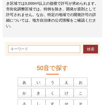
き区域では3,000m²以上の規模で許可が求められます。
市街化調整区域では、特例を除き、開発が原則として
許可されません。なお、特定の地域での開発許可の詳
細については、地方自治体の公式情報をご確認くださ
い。
50音で探す
あ
い
う
え
お
か
き
く
け
こ
さ
し
す
せ
そ