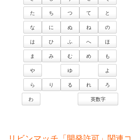
た
ち
つ
て
と
な
に
ぬ
ね
の
は
ひ
ふ
へ
ほ
ま
み
む
め
も
や
ゆ
よ
ら
り
る
れ
ろ
わ
英数字
リビンマッチ「開発許可」関連コ