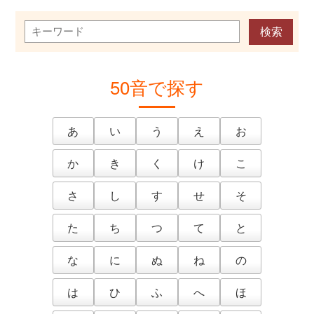
50音で探す
あ
い
う
え
お
か
き
く
け
こ
さ
し
す
せ
そ
た
ち
つ
て
と
な
に
ぬ
ね
の
は
ひ
ふ
へ
ほ