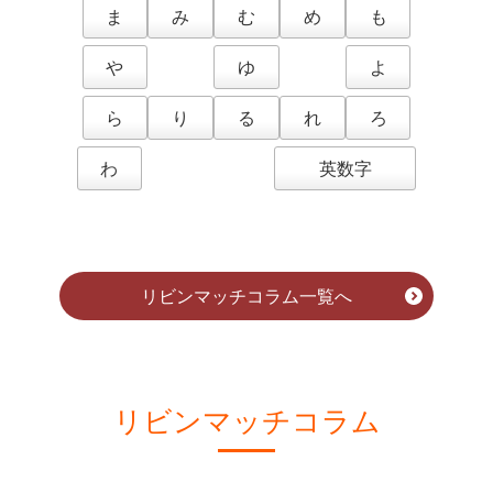
ま
み
む
め
も
や
ゆ
よ
ら
り
る
れ
ろ
わ
英数字
リビンマッチコラム一覧へ
リビンマッチコラム