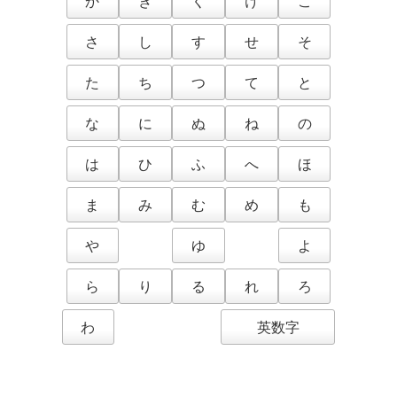
か
き
く
け
こ
さ
し
す
せ
そ
た
ち
つ
て
と
な
に
ぬ
ね
の
は
ひ
ふ
へ
ほ
ま
み
む
め
も
や
ゆ
よ
ら
り
る
れ
ろ
わ
英数字