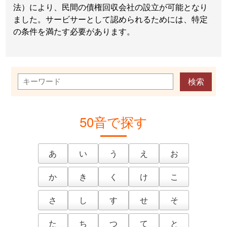
法）により、民間の債権回収会社の設立が可能となり
ました。サービサーとして認められるためには、特定
の条件を満たす必要があります。
50音で探す
あ
い
う
え
お
か
き
く
け
こ
さ
し
す
せ
そ
た
ち
つ
て
と