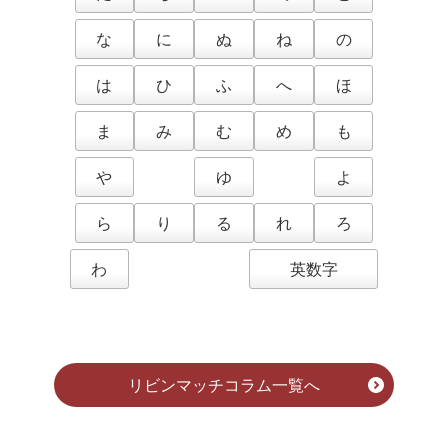
な
に
ぬ
ね
の
は
ひ
ふ
へ
ほ
ま
み
む
め
も
や
ゆ
よ
ら
り
る
れ
ろ
わ
英数字
リビンマッチコラム一覧へ