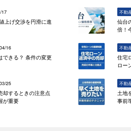
/17
不動
の値上げ交渉を円滑に進
仙台
倍！
04/16
不動
はできる？ 条件の変更
住宅
ロー
03/25
不動
売却するときの注意点
土地
握が重要
事前