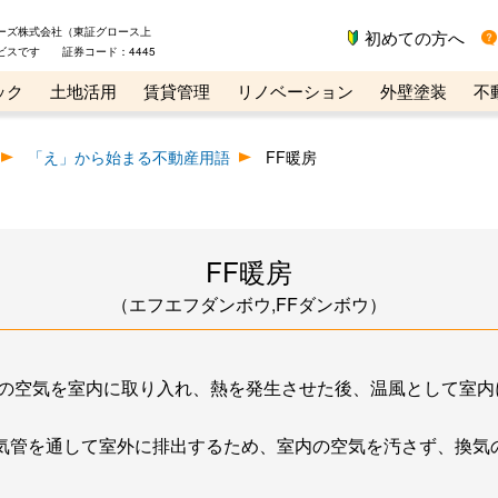
ーズ株式会社（東証グロース上
初めての方へ
ビスです 証券コード：4445
ック
土地活用
賃貸管理
リノベーション
外壁塗装
不
ライン講座
リビンマガジンBiz
不動産売却ご相談デスク
「え」から始まる不動産用語
FF暖房
FF暖房
（エフエフダンボウ,FFダンボウ）
用の空気を室内に取り入れ、熱を発生させた後、温風として室内
気管を通して室外に排出するため、室内の空気を汚さず、換気