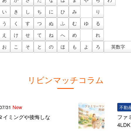
い
き
し
ち
に
ひ
み
り
う
く
す
つ
ぬ
ふ
む
ゆ
る
え
け
せ
て
ね
へ
め
れ
お
こ
そ
と
の
ほ
も
よ
ろ
英数字
リビンマッチコラム
07/31
New
不動
タイミングや後悔しな
ファ
4L