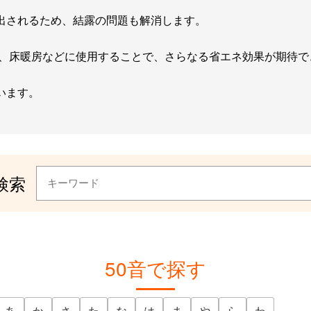
出されるため、結露の問題も解消します。
め、床暖房などに使用することで、さらなる省エネ効果が期待で
います。
検索
50音で探す
あ
か
さ
た
な
は
ま
や
ら
わ