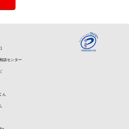
口
A相談センター
ビ
くん
ん
iz