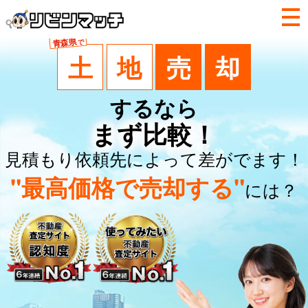
青森県
で
土
地
売
却
するなら
まず比較！
見積もり依頼先によって差がでます！
"最高価格で売却する"
には？