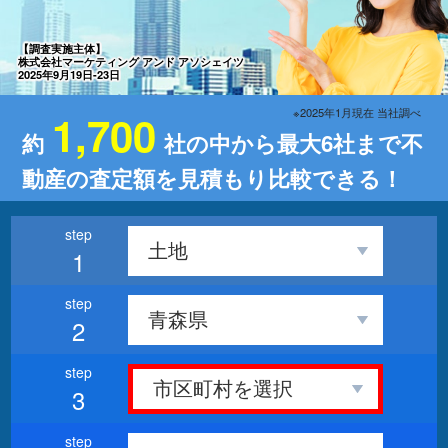
【調査実施主体】
株式会社マーケティング アンド アソシェイツ
2025年9月19日-23日
※2025年1月現在 当社調べ
1,700
約
社の中から最大6社まで不
動産の査定額を見積もり比較できる！
1
2
3