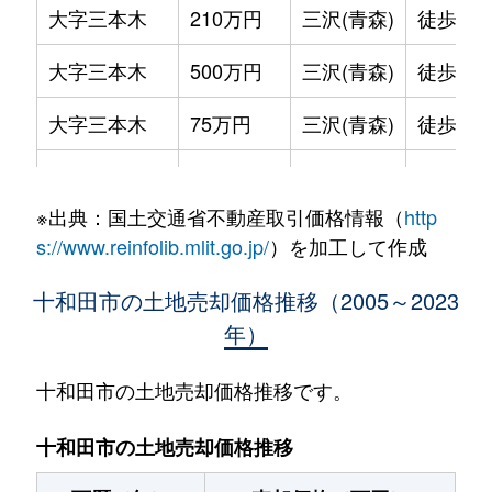
大字三本木
210万円
三沢(青森)
徒歩2時
大字三本木
500万円
三沢(青森)
徒歩2時
大字三本木
75万円
三沢(青森)
徒歩2時
西十一番町
280万円
三沢(青森)
徒歩2時
※出典：国土交通省不動産取引価格情報（
http
西十一番町
330万円
三沢(青森)
徒歩2時
s://www.reinfolib.mlit.go.jp/
）を加工して作成
西十四番町
390万円
三沢(青森)
徒歩2時
十和田市の土地売却価格推移（2005～2023
年）
西十四番町
370万円
三沢(青森)
徒歩2時
西十四番町
870万円
三沢(青森)
徒歩2時
十和田市の土地売却価格推移です。
西十五番町
520万円
三沢(青森)
徒歩2時
十和田市の土地売却価格推移