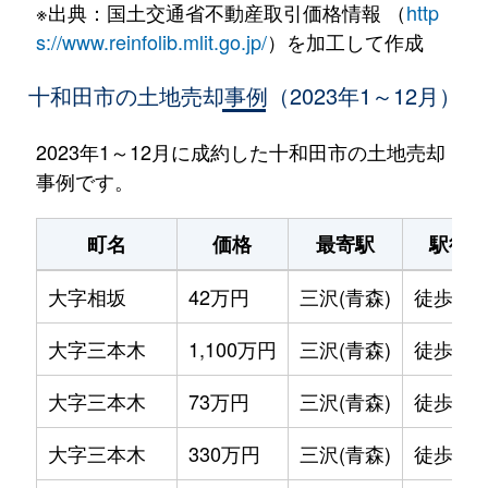
※出典：国土交通省不動産取引価格情報 （
http
s://www.reinfolib.mlit.go.jp/
）を加工して作成
十和田市の土地売却事例（2023年1～12月）
2023年1～12月に成約した十和田市の土地売却
事例です。
町名
価格
最寄駅
駅徒歩
大字相坂
42万円
三沢(青森)
徒歩2時
大字三本木
1,100万円
三沢(青森)
徒歩2時
大字三本木
73万円
三沢(青森)
徒歩2時
大字三本木
330万円
三沢(青森)
徒歩2時