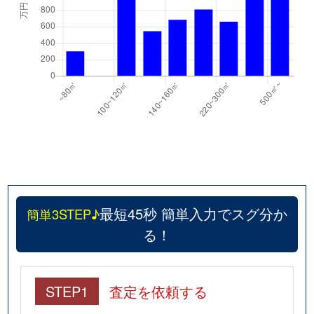
最短45秒 簡単入力でスグ分か
簡単3STEP♪
る！
STEP1
査定を依頼する