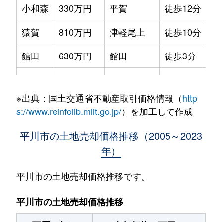
小和森
330万円
平賀
徒歩12分
22
猿賀
810万円
津軽尾上
徒歩10分
26
館田
630万円
館田
徒歩3分
53
館田
200万円
館田
徒歩4分
90
※出典：国土交通省不動産取引価格情報（
http
館田
690万円
館田
徒歩8分
52
s://www.reinfolib.mlit.go.jp/
）を加工して作成
館田
1,100万円
館田
徒歩4分
61
平川市の土地売却価格推移（2005～2023
年）
館田
540万円
館田
徒歩4分
31
館田
390万円
館田
徒歩2分
26
平川市の土地売却価格推移です。
館田
450万円
館田
徒歩5分
33
平川市の土地売却価格推移