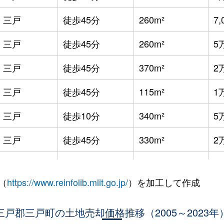
三戸
徒歩45分
260m²
7,
三戸
徒歩45分
260m²
5
三戸
徒歩45分
370m²
2
三戸
徒歩45分
115m²
1
三戸
徒歩10分
340m²
5
三戸
徒歩45分
330m²
2
三戸
徒歩45分
330m²
5,
（
https://www.reinfolib.mlit.go.jp/
）を加工して作成
三戸郡三戸町の土地売却価格推移（2005～2023年