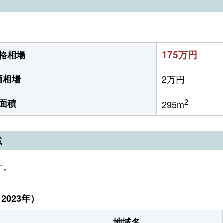
）
175万円
格相場
価相場
2万円
2
面積
295m
域
す。
023年）
地域名