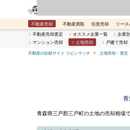
リビン・テクノロジ
場）が運営するサー
不動産売却
不動産買取
任意売却
リース
メタ住宅展示場
ベスト不動産カンパニー
オン
不動産売却査定
オススメ企業一覧
企業
マンション売却
土地売却
戸建て売却
不動産の比較サイト リビンマッチ
土地売却・査定
青
青森県三戸郡三戸町の土地の売却相場