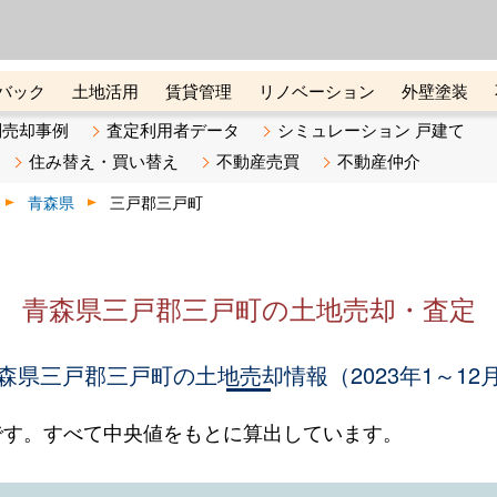
ーズ株式会社（東証グロース上
初めての方へ
ビスです 証券コード：4445
バック
土地活用
賃貸管理
リノベーション
外壁塗装
ライン講座
リビンマガジンBiz
不動産売却ご相談デスク
別売却事例
査定利用者データ
シミュレーション 戸建て
住み替え・買い替え
不動産売買
不動産仲介
青森県
三戸郡三戸町
青森県三戸郡三戸町の土地売却・査定
森県三戸郡三戸町の土地売却情報（2023年1～12
です。すべて中央値をもとに算出しています。