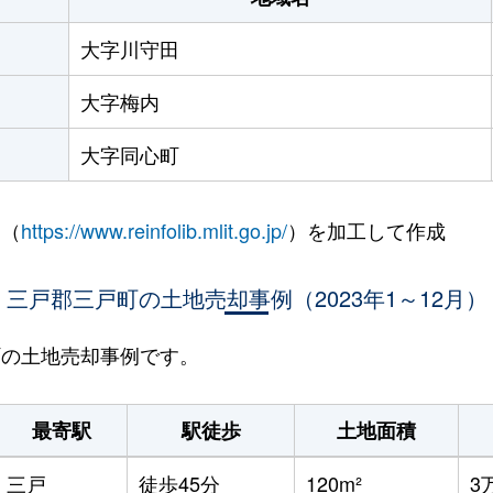
大字川守田
大字梅内
大字同心町
 （
https://www.reinfolib.mlit.go.jp/
）を加工して作成
三戸郡三戸町の土地売却事例（2023年1～12月）
戸町の土地売却事例です。
最寄駅
駅徒歩
土地面積
三戸
徒歩45分
120m²
3