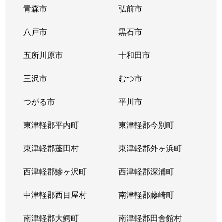
青森市
弘前市
八戸市
黒石市
五所川原市
十和田市
三沢市
むつ市
つがる市
平川市
東津軽郡平内町
東津軽郡今別町
東津軽郡蓬田村
東津軽郡外ヶ浜町
西津軽郡鰺ヶ沢町
西津軽郡深浦町
中津軽郡西目屋村
南津軽郡藤崎町
南津軽郡大鰐町
南津軽郡田舎館村