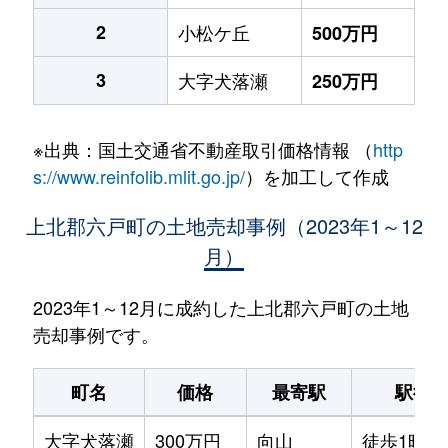
2
小松ケ丘
500万円
3
大字犬落瀬
250万円
※出典：国土交通省不動産取引価格情報 （
http
s://www.reinfolib.mlit.go.jp/
）を加工して作成
上北郡六戸町の土地売却事例（2023年1～12
月）
2023年1～12月に成約した上北郡六戸町の土地
売却事例です。
町名
価格
最寄駅
駅徒
大字犬落瀬
300万円
向山
徒歩1時間