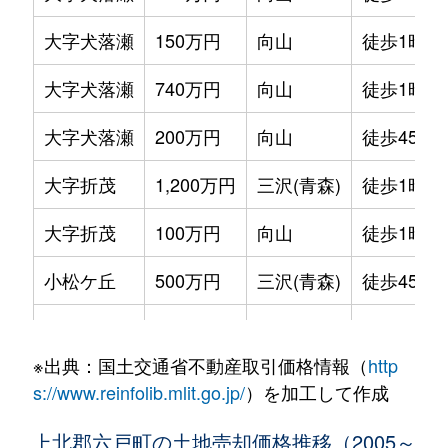
大字犬落瀬
150万円
向山
徒歩1時間
大字犬落瀬
740万円
向山
徒歩1時間
大字犬落瀬
200万円
向山
徒歩45分
大字折茂
1,200万円
三沢(青森)
徒歩1時間
大字折茂
100万円
向山
徒歩1時間
小松ケ丘
500万円
三沢(青森)
徒歩45分
小松ケ丘
440万円
三沢(青森)
徒歩20分
※出典：国土交通省不動産取引価格情報（
http
小松ケ丘
550万円
三沢(青森)
徒歩29分
s://www.reinfolib.mlit.go.jp/
）を加工して作成
小松ケ丘
450万円
三沢(青森)
徒歩28分
上北郡六戸町の土地売却価格推移（2005～