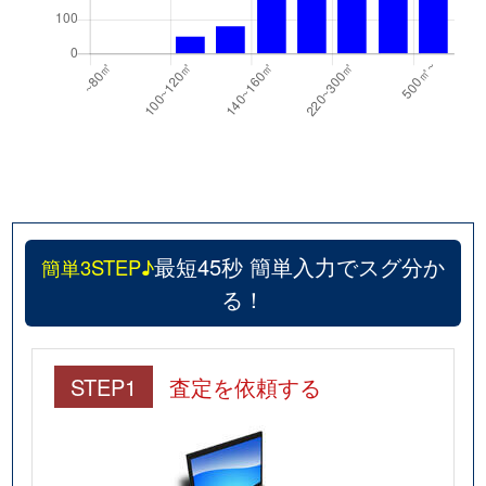
最短45秒 簡単入力でスグ分か
簡単3STEP♪
る！
STEP1
査定を依頼する