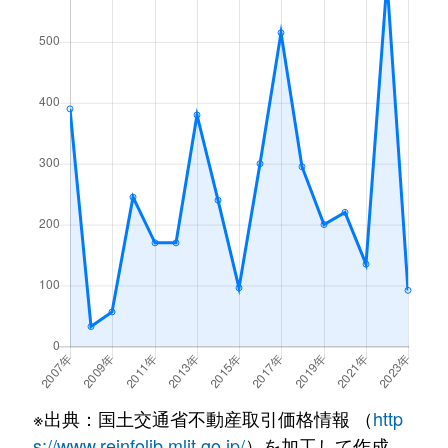
※出典：国土交通省不動産取引価格情報 （
http
s://www.reinfolib.mlit.go.jp/
）を加工して作成