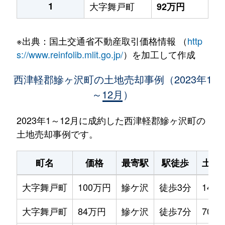
1
大字舞戸町
92万円
※出典：国土交通省不動産取引価格情報 （
http
s://www.reinfolib.mlit.go.jp/
）を加工して作成
西津軽郡鰺ヶ沢町の土地売却事例（2023年1
～12月）
2023年1～12月に成約した西津軽郡鰺ヶ沢町の
土地売却事例です。
町名
価格
最寄駅
駅徒歩
土地
大字舞戸町
100万円
鰺ケ沢
徒歩3分
145m
大字舞戸町
84万円
鰺ケ沢
徒歩7分
70m²