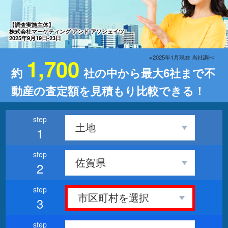
【調査実施主体】
株式会社マーケティング アンド アソシェイツ
2025年9月19日-23日
※2025年1月現在 当社調べ
1,700
約
社の中から最大6社まで不
動産の査定額を見積もり比較できる！
1
2
3