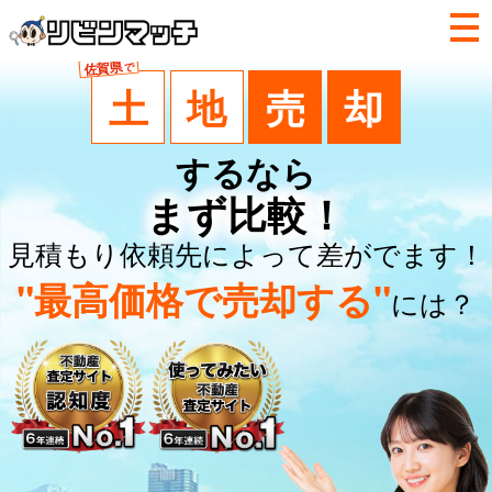
佐賀県
で
土
地
売
却
するなら
まず比較！
見積もり依頼先によって差がでます！
"最高価格で売却する"
には？