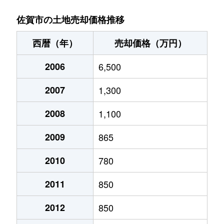
川副町大字南里
330万円
佐賀
佐賀市の土地売却価格推移
川副町大字南里
60万円
佐賀
西暦（年）
売却価格（万円）
川副町大字南里
600万円
佐賀
2006
6,500
川副町大字西古賀
150万円
佐賀
2007
1,300
川副町大字西古賀
60万円
佐賀
2008
1,100
川副町大字福富
3,600万円
佐賀
2009
865
北川副町
440万円
佐賀
2010
780
2011
850
北川副町
350万円
佐賀
2012
850
木原
1,400万円
佐賀