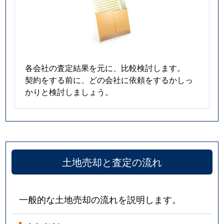
大和町大字東山田
480万円
佐賀
大和町大字松瀬
520万円
佐賀
与賀町
2,700万円
佐賀
各会社の査定結果を元に、比較検討します。
契約をする前に、どの会社に依頼をするかしっ
六座町
520万円
佐賀
かりと検討しましょう。
若楠
8,900万円
佐賀
若宮
1,100万円
佐賀
土地売却と査定の流れ
一般的な土地売却の流れを説明します。