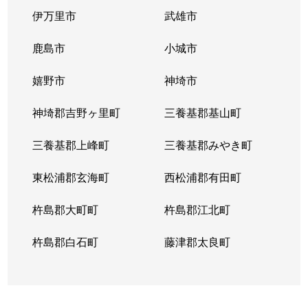
高木瀬町
400万円
佐賀
伊万里市
武雄市
高木瀬町
450万円
佐賀
鹿島市
小城市
高木瀬町
1,700万円
佐賀
嬉野市
神埼市
高木瀬町
1,000万円
佐賀
神埼郡吉野ヶ里町
三養基郡基山町
高木瀬町
1,800万円
佐賀
三養基郡上峰町
三養基郡みやき町
高木瀬町
2,900万円
佐賀
東松浦郡玄海町
西松浦郡有田町
高木瀬町
1,100万円
佐賀
杵島郡大町町
杵島郡江北町
高木瀬町
630万円
佐賀
杵島郡白石町
藤津郡太良町
田代
2,200万円
佐賀