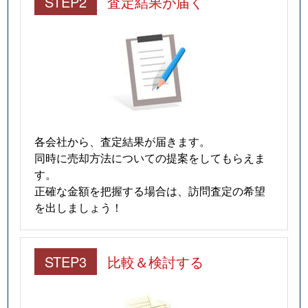
大和町大字久池井
980万円
佐賀
STEP2
査定結果が届く
大和町大字久留間
120万円
佐賀
大和町大字久留間
1,200万円
佐賀
大和町大字久留間
800万円
佐賀
大和町大字久留間
120万円
佐賀
各会社から、査定結果が届きます。
同時に売却方法についての提案をしてもらえま
大和町大字名尾
300万円
佐賀
す。
正確な金額を把握する場合は、訪問査定の希望
大和町大字尼寺
2,400万円
佐賀
を出しましょう！
大和町大字尼寺
1,000万円
佐賀
STEP3
比較＆検討する
大和町大字尼寺
1,100万円
佐賀
大和町大字八反原
200万円
佐賀