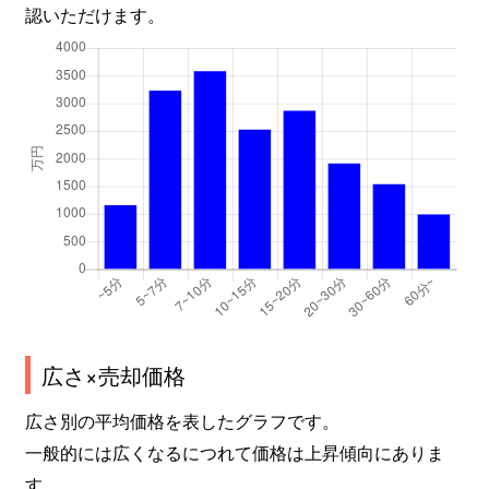
兵庫町
2,900万円
佐賀
認いただけます。
兵庫南
18,000万円
佐賀
富士町大字上合瀬
30万円
佐賀
富士町大字上合瀬
74万円
佐賀
富士町大字下合瀬
36万円
佐賀
堀川町
3,000万円
佐賀
本庄町
1,100万円
佐賀
本庄町
5,100万円
佐賀
広さ×売却価格
本庄町
760万円
佐賀
広さ別の平均価格を表したグラフです。
一般的には広くなるにつれて価格は上昇傾向にありま
本庄町
2,900万円
佐賀
す。