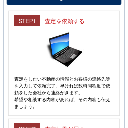
諸富町大字為重
690万円
佐賀
諸富町大字為重
1,600万円
佐賀
STEP1
査定を依頼する
諸富町大字諸富津
11,000万円
佐賀
八戸溝
2,000万円
佐賀
八戸溝
480万円
佐賀
八戸溝
550万円
佐賀
査定をしたい不動産の情報とお客様の連絡先等
を入力して依頼完了。早ければ数時間程度で依
大和町大字川上
300万円
佐賀
頼をした会社から連絡がきます。
希望や相談する内容があれば、その内容も伝え
大和町大字久池井
500万円
佐賀
ましょう。
大和町大字久池井
1,200万円
佐賀