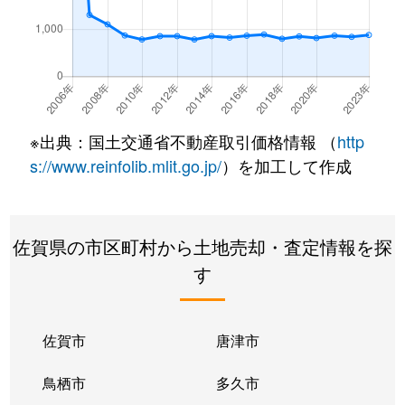
昭栄町
980万円
佐賀
城内
2,200万円
佐賀
新郷本町
400万円
佐賀
※出典：国土交通省不動産取引価格情報 （
http
新郷本町
620万円
佐賀
s://www.reinfolib.mlit.go.jp/
）を加工して作成
新中町
1,500万円
佐賀
佐賀県の市区町村から土地売却・査定情報を探
高木瀬西
360万円
佐賀
す
高木瀬西
1,200万円
佐賀
高木瀬東
1,400万円
佐賀
佐賀市
唐津市
高木瀬東
6,200万円
佐賀
鳥栖市
多久市