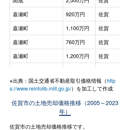
開成
2,500万円
佐賀
嘉瀬町
920万円
佐賀
嘉瀬町
1,100万円
佐賀
嘉瀬町
760万円
佐賀
嘉瀬町
1,200万円
佐賀
嘉瀬町
420万円
佐賀
※出典：国土交通省不動産取引価格情報（
http
嘉瀬町
100万円
佐賀
s://www.reinfolib.mlit.go.jp/
）を加工して作成
嘉瀬町
180万円
鍋島
佐賀市の土地売却価格推移（2005～2023
年）
川副町大字犬井道
170万円
佐賀
川副町大字小々森
200万円
佐賀
佐賀市の土地売却価格推移です。