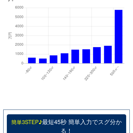
松原
850万円
佐賀
松原
17,000万円
佐賀
水ヶ江
3,600万円
佐賀
水ヶ江
2,500万円
佐賀
水ヶ江
980万円
佐賀
南佐賀
840万円
佐賀
諸富町大字大堂
260万円
佐賀
諸富町大字大堂
620万円
佐賀
最短45秒 簡単入力でスグ分か
簡単3STEP♪
諸富町大字大堂
290万円
佐賀
る！