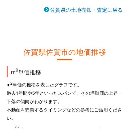
田代
1,900万円
佐賀
佐賀県の土地売却・査定に戻る
田代
1,000万円
佐賀
多布施
10万円
佐賀
多布施
30万円
佐賀
佐賀県佐賀市の地価推移
中折町
1,200万円
佐賀
中折町
3,200万円
佐賀
2
m
単価推移
鍋島
2,800万円
佐賀
2
m
単価の推移を表したグラフです。
過去1年間や5年といったスパンで、その坪単価の上昇・
鍋島町
5,400万円
佐賀
下落の傾向がわかります。
不動産を売買するタイミングなどの参考にご活用くださ
鍋島町
1,000万円
佐賀
い。
鍋島町
860万円
佐賀