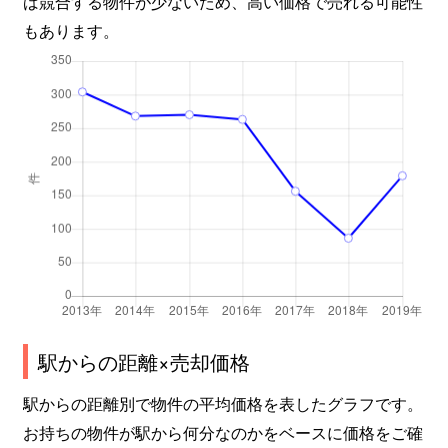
ば競合する物件が少ないため、高い価格で売れる可能性
西与賀町
500万円
佐賀
もあります。
西与賀町
500万円
佐賀
東佐賀町
400万円
佐賀
東与賀町大字飯盛
500万円
佐賀
東与賀町大字下古賀
400万円
佐賀
東与賀町大字田中
700万円
佐賀
兵庫町
120万円
伊賀屋
兵庫町
1,700万円
佐賀
駅からの距離×売却価格
兵庫町
300万円
佐賀
駅からの距離別で物件の平均価格を表したグラフです。
お持ちの物件が駅から何分なのかをベースに価格をご確