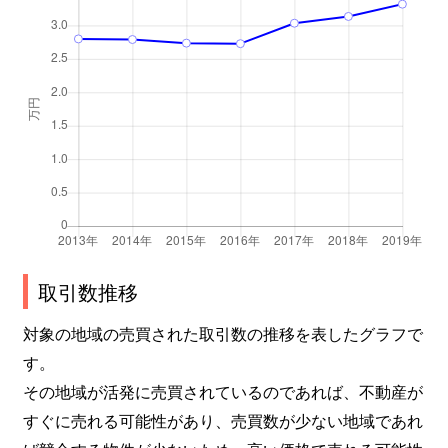
鍋島町
1,000万円
佐賀
鍋島町
3,400万円
佐賀
鍋島町
1,800万円
佐賀
鍋島町
940万円
佐賀
鍋島町
1,300万円
佐賀
鍋島町
2,000万円
佐賀
取引数推移
鍋島町
890万円
佐賀
対象の地域の売買された取引数の推移を表したグラフで
す。
鍋島町
1,100万円
鍋島
その地域が活発に売買されているのであれば、不動産が
西田代
1,100万円
佐賀
すぐに売れる可能性があり、売買数が少ない地域であれ