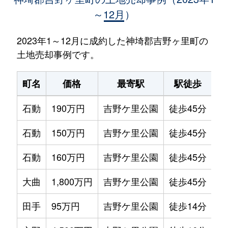
～12月）
2023年1～12月に成約した神埼郡吉野ヶ里町の
土地売却事例です。
町名
価格
最寄駅
駅徒歩
土
石動
190万円
吉野ケ里公園
徒歩45分
16
石動
150万円
吉野ケ里公園
徒歩45分
12
石動
160万円
吉野ケ里公園
徒歩45分
13
大曲
1,800万円
吉野ケ里公園
徒歩45分
20
田手
95万円
吉野ケ里公園
徒歩14分
43