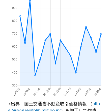
※出典：国土交通省不動産取引価格情報 （
http
s://www.reinfolib.mlit.go.jp/
）を加工して作成