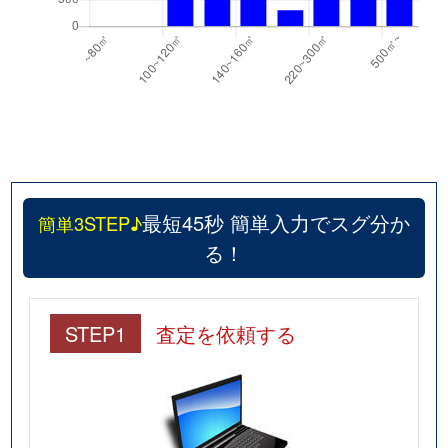
最短45秒 簡単入力でスグ分か
簡単3STEP♪
る！
STEP1
査定を依頼する