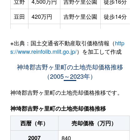
立野
4,500万円
吉野ケ里公園
徒歩16分
20
豆田
420万円
吉野ケ里公園
徒歩14分
55
豆田
3,100万円
吉野ケ里公園
徒歩12分
20
※出典：国土交通省不動産取引価格情報（
http
豆田
1,800万円
吉野ケ里公園
徒歩16分
16
s://www.reinfolib.mlit.go.jp/
）を加工して作成
豆田
3,000万円
吉野ケ里公園
徒歩15分
20
神埼郡吉野ヶ里町の土地売却価格推移
（2005～2023年）
三津
1,100万円
吉野ケ里公園
徒歩45分
42
三津
700万円
吉野ケ里公園
徒歩45分
22
神埼郡吉野ヶ里町の土地売却価格推移です。
三津
1,300万円
吉野ケ里公園
徒歩45分
46
神埼郡吉野ヶ里町の土地売却価格推移
三津
700万円
吉野ケ里公園
徒歩45分
22
西暦（年）
売却価格（万円）
吉田
200万円
吉野ケ里公園
徒歩7分
18
2007
840