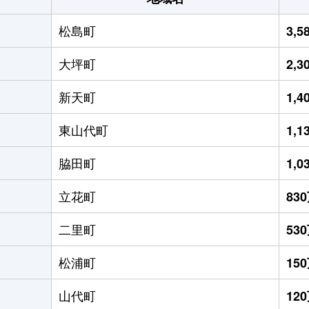
松島町
3,
大坪町
2,
新天町
1,
東山代町
1,
脇田町
1,
立花町
83
二里町
53
松浦町
15
山代町
12