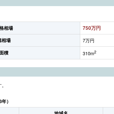
750万円
格相場
価相場
7万円
2
面積
310m
す。
3年）
地域名