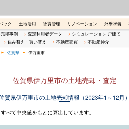
ーズ株式会社（東証グロース上
初めての方へ
ビスです 証券コード：4445
バック
土地活用
賃貸管理
リノベーション
外壁塗装
ライン講座
リビンマガジンBiz
不動産売却ご相談デスク
別売却事例
査定利用者データ
シミュレーション 戸建て
住み替え・買い替え
不動産売買
不動産仲介
佐賀県
伊万里市
佐賀県伊万里市の土地売却・査定
佐賀県伊万里市の土地売却情報（2023年1～12月
。すべて中央値をもとに算出しています。