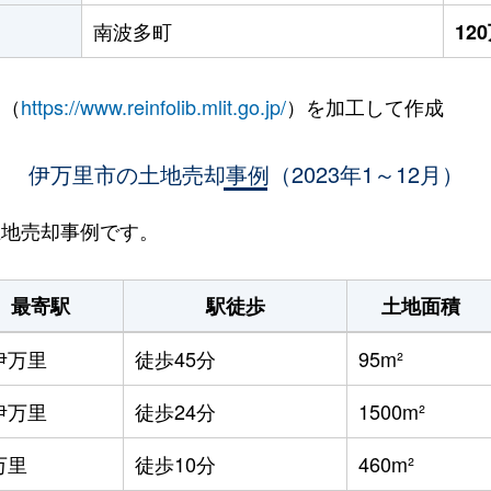
南波多町
12
 （
https://www.reinfolib.mlit.go.jp/
）を加工して作成
伊万里市の土地売却事例（2023年1～12月）
の土地売却事例です。
最寄駅
駅徒歩
土地面積
伊万里
徒歩45分
95m²
伊万里
徒歩24分
1500m²
万里
徒歩10分
460m²