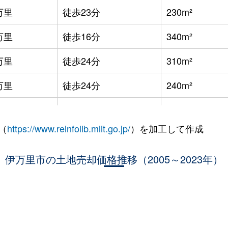
万里
徒歩23分
230m²
万里
徒歩16分
340m²
万里
徒歩24分
310m²
万里
徒歩24分
240m²
伊万里
徒歩21分
2000m²
（
https://www.reinfolib.mlit.go.jp/
）を加工して作成
万里
徒歩7分
330m²
(佐賀)
伊万里市の土地売却価格推移（2005～2023年）
徒歩12分
200m²
(佐賀)
徒歩8分
290m²
(佐賀)
徒歩11分
140m²