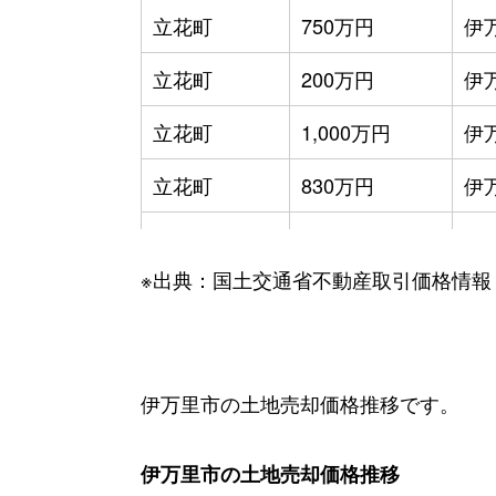
立花町
750万円
伊
立花町
200万円
伊
立花町
1,000万円
伊
立花町
830万円
伊
立花町
2,700万円
上
※出典：国土交通省不動産取引価格情報
二里町
2,200万円
伊
二里町
540万円
川東
二里町
520万円
川東
伊万里市の土地売却価格推移です。
二里町
100万円
川東
伊万里市の土地売却価格推移