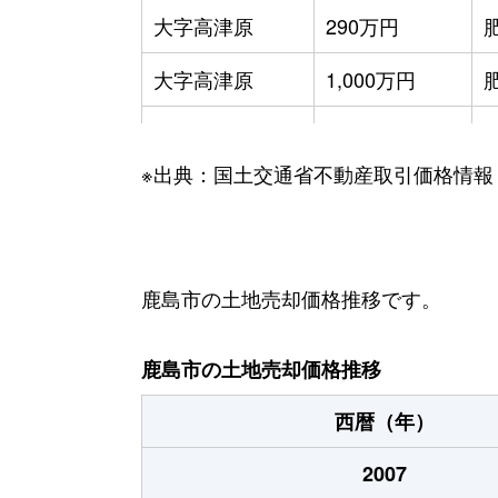
大字高津原
290万円
大字高津原
1,000万円
大字高津原
140万円
※出典：国土交通省不動産取引価格情報
大字高津原
100万円
大字高津原
630万円
大字中村
200万円
鹿島市の土地売却価格推移です。
大字納富分
220万円
鹿島市の土地売却価格推移
大字納富分
1,800万円
西暦（年）
大字納富分
620万円
2007