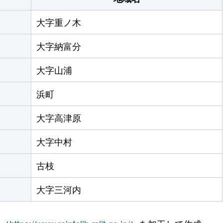
大字重ノ木
大字納富分
大字山浦
浜町
大字高津原
大字中村
古枝
大字三河内