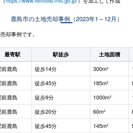
 （
https://www.reinfolib.mlit.go.jp/
）を加工して作成
鹿島市の土地売却事例（2023年1～12月）
地売却事例です。
最寄駅
駅徒歩
土地面積
肥前鹿島
徒歩14分
300m²
肥前鹿島
徒歩45分
185m²
肥前鹿島
徒歩9分
1000m²
肥前鹿島
徒歩20分
60m²
肥前鹿島
徒歩45分
145m²