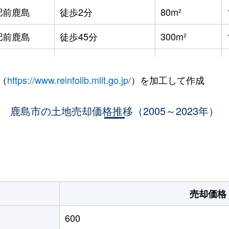
肥前鹿島
徒歩2分
80m²
肥前鹿島
徒歩45分
300m²
肥前鹿島
徒歩45分
160m²
（
https://www.reinfolib.mlit.go.jp/
）を加工して作成
肥前鹿島
徒歩28分
2000m²
肥前鹿島
鹿島市の土地売却価格推移（2005～2023年）
徒歩21分
210m²
肥前鹿島
徒歩9分
330m²
肥前鹿島
徒歩45分
75m²
肥前浜
徒歩29分
2000m²
売却価格
肥前浜
徒歩29分
1100m²
600