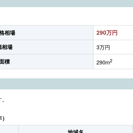
290万円
格相場
価相場
3万円
2
面積
290m
す。
年）
地域名