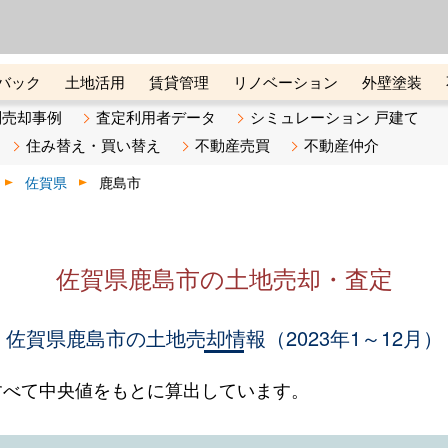
ーズ株式会社（東証グロース上
初めての方へ
ビスです 証券コード：4445
バック
土地活用
賃貸管理
リノベーション
外壁塗装
ライン講座
リビンマガジンBiz
不動産売却ご相談デスク
別売却事例
査定利用者データ
シミュレーション 戸建て
住み替え・買い替え
不動産売買
不動産仲介
佐賀県
鹿島市
佐賀県鹿島市の土地売却・査定
佐賀県鹿島市の土地売却情報（2023年1～12月）
すべて中央値をもとに算出しています。