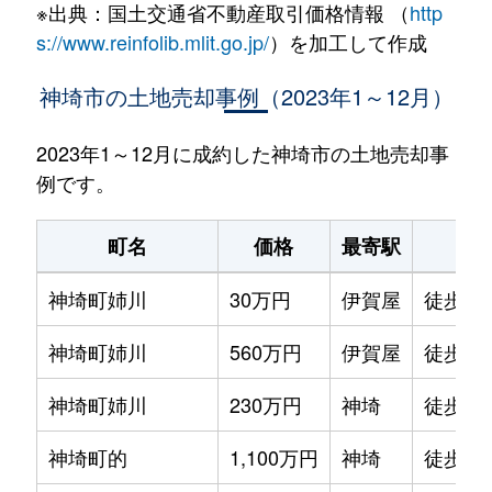
※出典：国土交通省不動産取引価格情報 （
http
s://www.reinfolib.mlit.go.jp/
）を加工して作成
神埼市の土地売却事例（2023年1～12月）
2023年1～12月に成約した神埼市の土地売却事
例です。
町名
価格
最寄駅
駅
神埼町姉川
30万円
伊賀屋
徒歩15
神埼町姉川
560万円
伊賀屋
徒歩20
神埼町姉川
230万円
神埼
徒歩1時
神埼町的
1,100万円
神埼
徒歩45