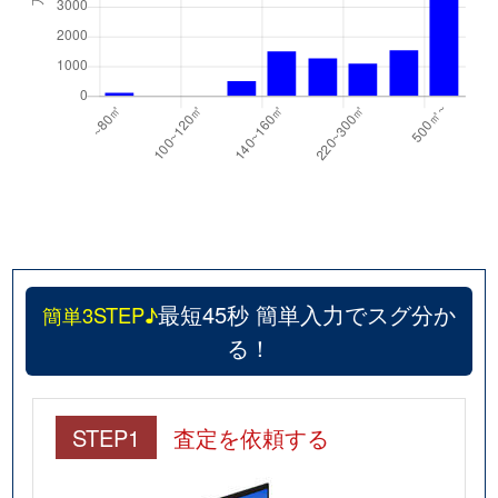
最短45秒 簡単入力でスグ分か
簡単3STEP♪
る！
STEP1
査定を依頼する