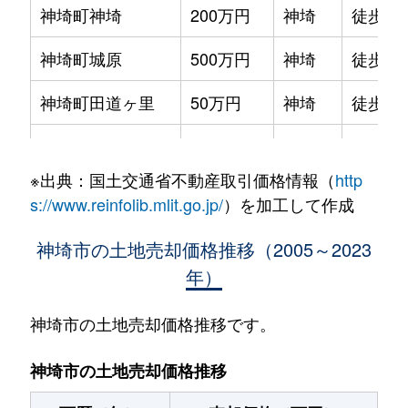
神埼町神埼
200万円
神埼
徒歩19
神埼町城原
500万円
神埼
徒歩26
神埼町田道ヶ里
50万円
神埼
徒歩28
神埼町西小津ヶ里
810万円
神埼
徒歩25
※出典：国土交通省不動産取引価格情報（
http
神埼町西小津ヶ里
810万円
神埼
徒歩24
s://www.reinfolib.mlit.go.jp/
）を加工して作成
神埼町本堀
800万円
神埼
徒歩19
神埼市の土地売却価格推移（2005～2023
年）
千代田町姉
1,600万円
伊賀屋
徒歩45
千代田町餘江
1,500万円
伊賀屋
徒歩1時
神埼市の土地売却価格推移です。
千代田町餘江
190万円
神埼
徒歩1時
神埼市の土地売却価格推移