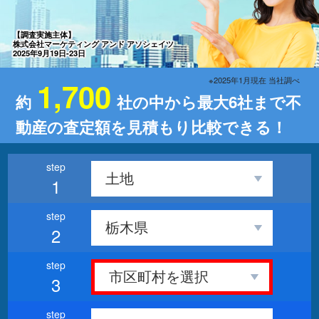
【調査実施主体】
株式会社マーケティング アンド アソシェイツ
2025年9月19日-23日
※2025年1月現在 当社調べ
1,700
約
社の中から最大6社まで不
動産の査定額を見積もり比較できる！
1
2
3