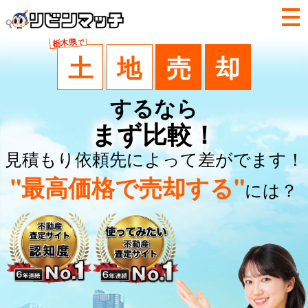
栃木県
で
土
地
売
却
するなら
まず比較！
見積もり依頼先によって差がでます！
"最高価格で売却する"
には？