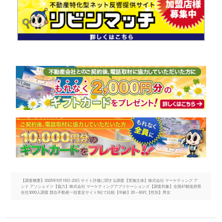
【調査概要】2025年9月19日-23日 サイト評価に関する調査【実施主体】株式会社 マーケティング ア
ンド アソシェイツ【協力】株式会社 マーケティングアプリケーションズ【調査対象】全国47都道府県
在住3000人調査 競合不動産一括査定サイト5社で比較【年齢】20～60代【性別】男女