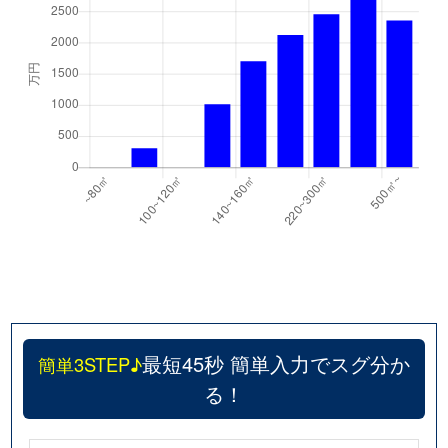
最短45秒 簡単入力でスグ分か
簡単3STEP♪
る！