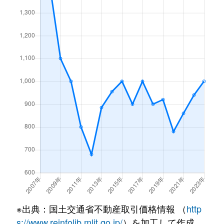
※出典：国土交通省不動産取引価格情報 （
http
s://www.reinfolib.mlit.go.jp/
）を加工して作成