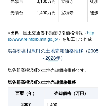
光陽台
3,100万円
宝積寺
徒歩14
光陽台
1,400万円
宝積寺
徒歩24
大字平田
700万円
仁井田(栃木)
徒歩10
※出典：国土交通省不動産取引価格情報（
http
大字伏久
900万円
仁井田(栃木)
徒歩29
s://www.reinfolib.mlit.go.jp/
）を加工して作成
大字宝積寺
350万円
宝積寺
徒歩14
塩谷郡高根沢町の土地売却価格推移（2005
～2023年）
大字宝積寺
1,000万円
宝積寺
徒歩9分
大字宝積寺
150万円
宝積寺
徒歩14
塩谷郡高根沢町の土地売却価格推移です。
大字宝積寺
710万円
宝積寺
徒歩1分
塩谷郡高根沢町の土地売却価格推移
大字宝積寺
680万円
宝積寺
徒歩6分
西暦（年）
売却価格（万円）
宝積寺
1,400万円
宝積寺
徒歩9分
2007
1,400