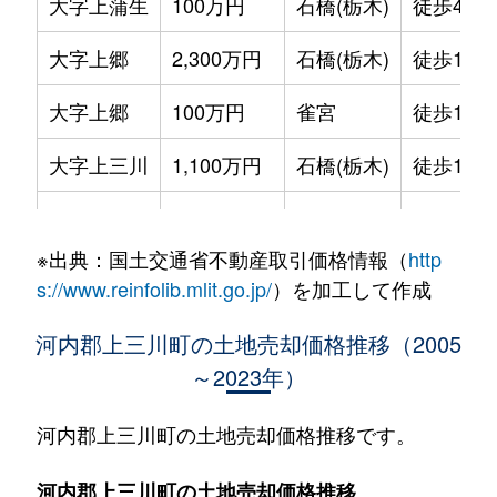
大字上蒲生
100万円
石橋(栃木)
徒歩45分
大字上郷
2,300万円
石橋(栃木)
徒歩1時間
大字上郷
100万円
雀宮
徒歩1時間
大字上三川
1,100万円
石橋(栃木)
徒歩1時間
大字上三川
1,100万円
石橋(栃木)
徒歩45分
※出典：国土交通省不動産取引価格情報（
http
大字上三川
880万円
石橋(栃木)
徒歩1時間
s://www.reinfolib.mlit.go.jp/
）を加工して作成
大字上三川
19万円
石橋(栃木)
徒歩1時間
河内郡上三川町の土地売却価格推移（2005
～2023年）
大字三本木
78万円
石橋(栃木)
徒歩1時間
しらさぎ
1,200万円
石橋(栃木)
徒歩1時間
河内郡上三川町の土地売却価格推移です。
しらさぎ
700万円
石橋(栃木)
徒歩1時間
河内郡上三川町の土地売却価格推移