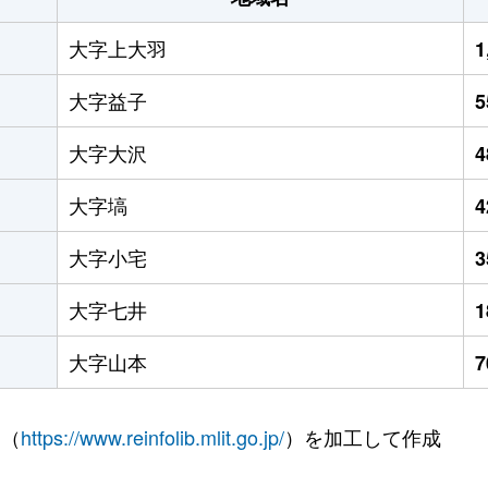
大字上大羽
1
大字益子
大字大沢
大字塙
大字小宅
大字七井
大字山本
 （
https://www.reinfolib.mlit.go.jp/
）を加工して作成