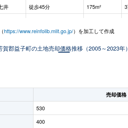
七井
徒歩45分
175m²
七井
徒歩45分
330m²
（
https://www.reinfolib.mlit.go.jp/
）を加工して作成
益子
徒歩45分
230m²
芳賀郡益子町の土地売却価格推移（2005～2023年
益子
徒歩29分
350m²
益子
徒歩45分
860m²
。
益子
徒歩45分
150m²
2
益子
徒歩45分
2000m²
1
売却価格
530
400