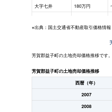
大字七井
180万円
大字塙
300万円
※出典：国土交通省不動産取引価格情報
大字塙
550万円
大字益子
600万円
大字益子
500万円
芳賀郡益子町の土地売却価格推移です
大字山本
1万円
芳賀郡益子町の土地売却価格推移
大字山本
140万円
西暦（年）
2007
2008