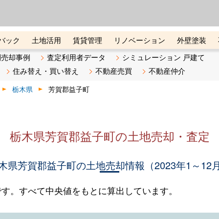
ーズ株式会社（東証グロース上
初めての方へ
ビスです 証券コード：4445
バック
土地活用
賃貸管理
リノベーション
外壁塗装
ライン講座
リビンマガジンBiz
不動産売却ご相談デスク
別売却事例
査定利用者データ
シミュレーション 戸建て
住み替え・買い替え
不動産売買
不動産仲介
栃木県
芳賀郡益子町
栃木県芳賀郡益子町の土地売却・査定
木県芳賀郡益子町の土地売却情報（2023年1～12
です。すべて中央値をもとに算出しています。