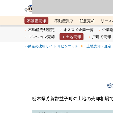
リビン・テクノロジ
場）が運営するサー
不動産売却
不動産買取
任意売却
リース
メタ住宅展示場
ベスト不動産カンパニー
オン
不動産売却査定
オススメ企業一覧
企業
マンション売却
土地売却
戸建て売却
不動産の比較サイト リビンマッチ
土地売却・査定
栃
栃木県芳賀郡益子町の土地の売却相場