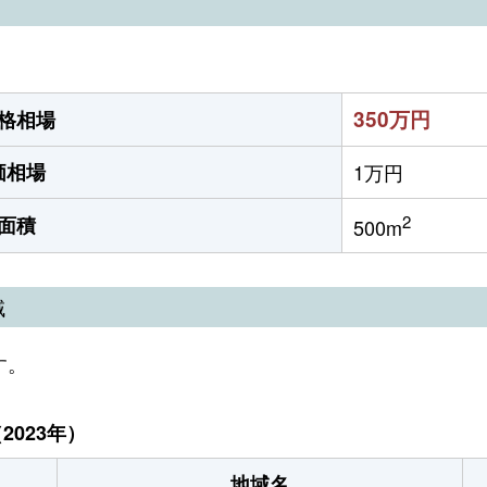
）
350万円
格相場
価相場
1万円
2
面積
500m
域
す。
023年）
地域名