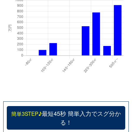
最短45秒 簡単入力でスグ分か
簡単3STEP♪
る！