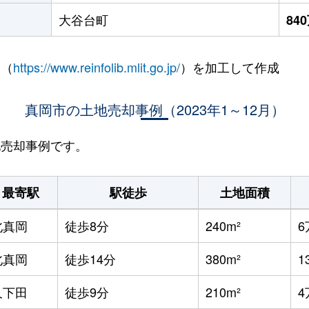
大谷台町
84
 （
https://www.reinfolib.mlit.go.jp/
）を加工して作成
真岡市の土地売却事例（2023年1～12月）
地売却事例です。
最寄駅
駅徒歩
土地面積
北真岡
徒歩8分
240m²
6
北真岡
徒歩14分
380m²
1
久下田
徒歩9分
210m²
4