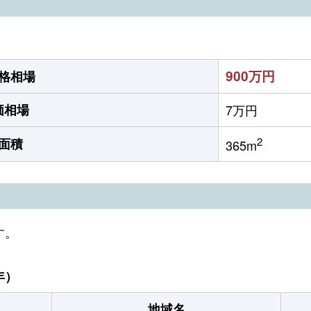
900万円
格相場
価相場
7万円
2
面積
365m
す。
年）
地域名