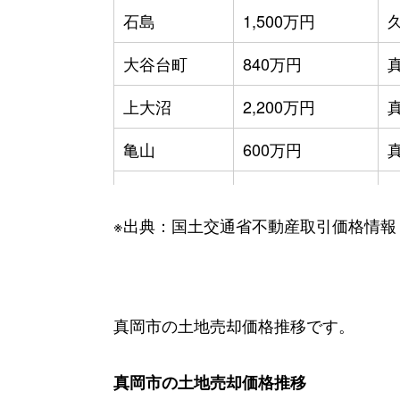
石島
1,500万円
大谷台町
840万円
上大沼
2,200万円
亀山
600万円
亀山
1,100万円
※出典：国土交通省不動産取引価格情報
亀山
1,200万円
亀山
2,000万円
久下田
260万円
真岡市の土地売却価格推移です。
久下田西
490万円
真岡市の土地売却価格推移