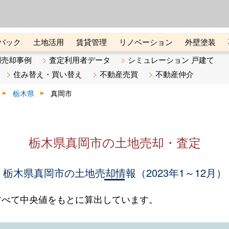
ーズ株式会社（東証グロース上
初めての方へ
ビスです 証券コード：4445
バック
土地活用
賃貸管理
リノベーション
外壁塗装
ライン講座
リビンマガジンBiz
不動産売却ご相談デスク
別売却事例
査定利用者データ
シミュレーション 戸建て
住み替え・買い替え
不動産売買
不動産仲介
栃木県
真岡市
栃木県真岡市の土地売却・査定
栃木県真岡市の土地売却情報（2023年1～12月）
すべて中央値をもとに算出しています。