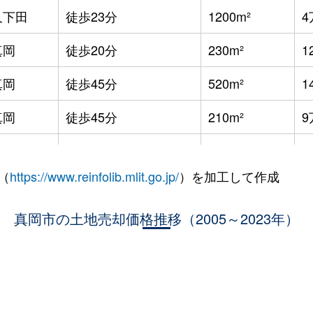
久下田
徒歩23分
1200m²
4
真岡
徒歩20分
230m²
1
真岡
徒歩45分
520m²
1
真岡
徒歩45分
210m²
9
真岡
徒歩45分
360m²
1
（
https://www.reinfolib.mlit.go.jp/
）を加工して作成
真岡
徒歩45分
370m²
1
真岡
真岡市の土地売却価格推移（2005～2023年）
徒歩45分
340m²
2
久下田
徒歩10分
190m²
4
久下田
徒歩7分
210m²
7