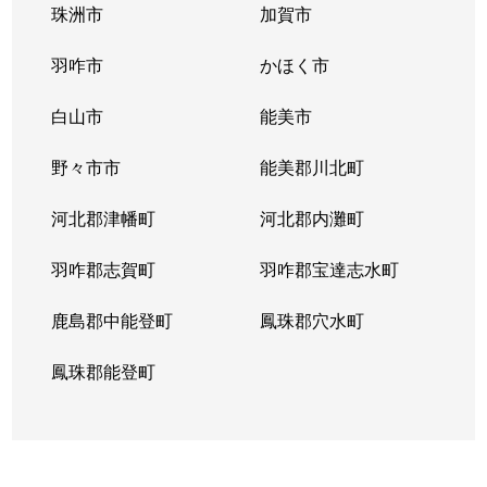
珠洲市
加賀市
羽咋市
かほく市
白山市
能美市
野々市市
能美郡川北町
河北郡津幡町
河北郡内灘町
羽咋郡志賀町
羽咋郡宝達志水町
鹿島郡中能登町
鳳珠郡穴水町
鳳珠郡能登町