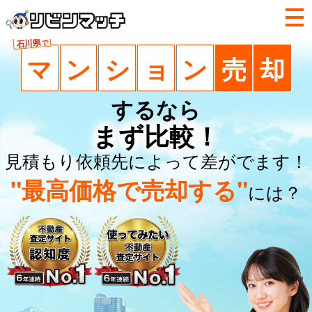
石川県
で
マ
ン
シ
ョ
ン
売
却
するなら
まず比較！
見積もり依頼先によって差がでます！
"最高価格で売却する"
には？