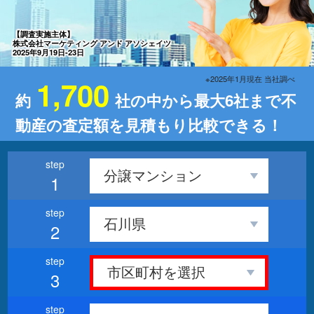
【調査実施主体】
株式会社マーケティング アンド アソシェイツ
2025年9月19日-23日
※2025年1月現在 当社調べ
1,700
約
社の中から最大6社まで不
動産の査定額を見積もり比較できる！
1
2
3