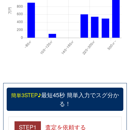
最短45秒 簡単入力でスグ分か
簡単3STEP♪
る！
STEP1
査定を依頼する