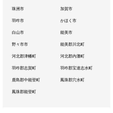
珠洲市
加賀市
羽咋市
かほく市
白山市
能美市
野々市市
能美郡川北町
河北郡津幡町
河北郡内灘町
羽咋郡志賀町
羽咋郡宝達志水町
鹿島郡中能登町
鳳珠郡穴水町
鳳珠郡能登町