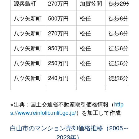
源兵島町
270万円
加賀笠間
徒歩29分
八ツ矢新町
500万円
松任
徒歩6分
八ツ矢新町
270万円
松任
徒歩6分
八ツ矢新町
950万円
松任
徒歩6分
八ツ矢新町
250万円
松任
徒歩6分
八ツ矢新町
240万円
松任
徒歩6分
八ツ矢新町
1,000万円
松任
徒歩7分
※出典：国土交通省不動産取引価格情報（
http
八ツ矢新町
500万円
松任
徒歩6分
s://www.reinfolib.mlit.go.jp/
）を加工して作成
白山市のマンション売却価格推移（2005～
2023年）