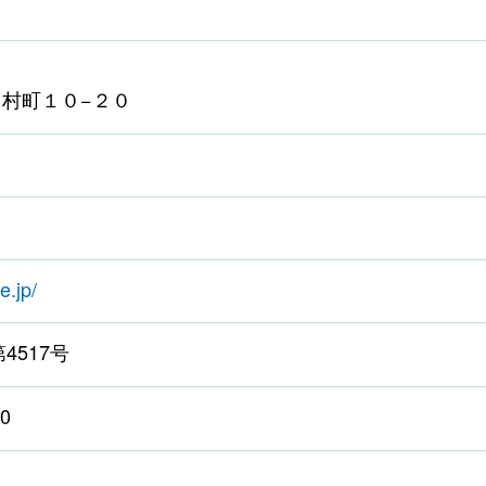
村町１０−２０
e.jp/
4517号
0