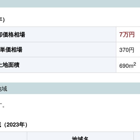
年）
7万円
却価格相場
単価相場
370円
2
土地面積
690m
地域
す。
2023年）
地域名