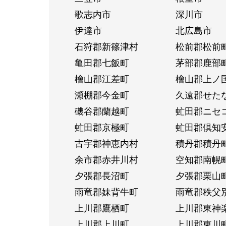
歌志内市
深川市
伊達市
北広島市
石狩郡新篠津村
松前郡松前
亀田郡七飯町
茅部郡鹿部
檜山郡江差町
檜山郡上ノ
瀬棚郡今金町
久遠郡せた
磯谷郡蘭越町
虻田郡ニセ
虻田郡京極町
虻田郡倶知
古宇郡神恵内村
積丹郡積丹
余市郡赤井川村
空知郡南幌
夕張郡長沼町
夕張郡栗山
雨竜郡妹背牛町
雨竜郡秩父
上川郡鷹栖町
上川郡東神
上川郡上川町
上川郡東川