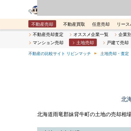
リビン・テクノロジ
場）が運営するサー
不動産売却
不動産買取
任意売却
リース
メタ住宅展示場
ベスト不動産カンパニー
オン
不動産売却査定
オススメ企業一覧
企業
マンション売却
土地売却
戸建て売却
不動産の比較サイト リビンマッチ
土地売却・査定
北
北海道雨竜郡妹背牛町の土地の売却相