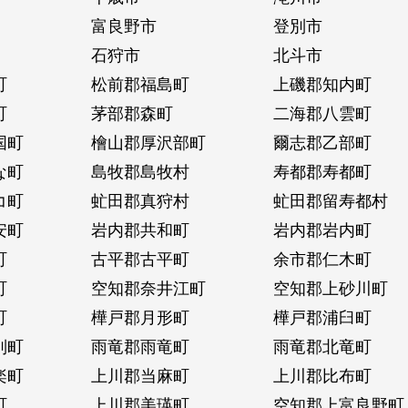
富良野市
登別市
石狩市
北斗市
町
松前郡福島町
上磯郡知内町
町
茅部郡森町
二海郡八雲町
国町
檜山郡厚沢部町
爾志郡乙部町
な町
島牧郡島牧村
寿都郡寿都町
コ町
虻田郡真狩村
虻田郡留寿都村
安町
岩内郡共和町
岩内郡岩内町
町
古平郡古平町
余市郡仁木町
町
空知郡奈井江町
空知郡上砂川町
町
樺戸郡月形町
樺戸郡浦臼町
別町
雨竜郡雨竜町
雨竜郡北竜町
楽町
上川郡当麻町
上川郡比布町
町
上川郡美瑛町
空知郡上富良野町