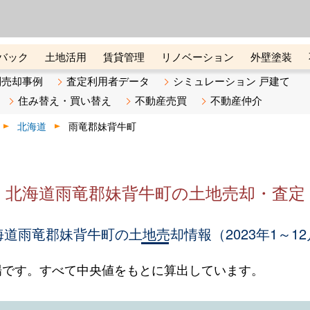
ーズ株式会社（東証グロース上
初めての方へ
ビスです 証券コード：4445
バック
土地活用
賃貸管理
リノベーション
外壁塗装
ライン講座
リビンマガジンBiz
不動産売却ご相談デスク
別売却事例
査定利用者データ
シミュレーション 戸建て
住み替え・買い替え
不動産売買
不動産仲介
北海道
雨竜郡妹背牛町
北海道雨竜郡妹背牛町の土地売却・査定
海道雨竜郡妹背牛町の土地売却情報（2023年1～12
場です。すべて中央値をもとに算出しています。