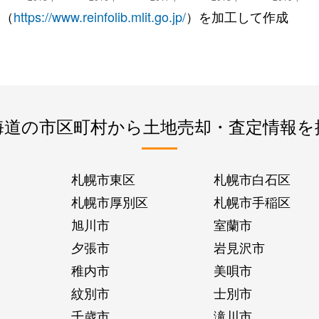
 （
https://www.reinfolib.mlit.go.jp/
）を加工して作成
海道の市区町村から土地売却・査定情報を
札幌市東区
札幌市白石区
札幌市厚別区
札幌市手稲区
旭川市
室蘭市
夕張市
岩見沢市
稚内市
美唄市
紋別市
士別市
千歳市
滝川市