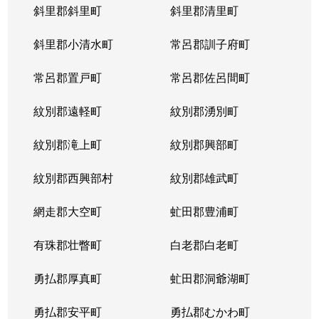
斜里郡斜里町
斜里郡清里町
斜里郡小清水町
常呂郡訓子府町
常呂郡置戸町
常呂郡佐呂間町
紋別郡遠軽町
紋別郡湧別町
紋別郡滝上町
紋別郡興部町
紋別郡西興部村
紋別郡雄武町
網走郡大空町
虻田郡豊浦町
有珠郡壮瞥町
白老郡白老町
勇払郡厚真町
虻田郡洞爺湖町
勇払郡安平町
勇払郡むかわ町