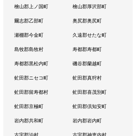
檜山郡上ノ国町
檜山郡厚沢部町
爾志郡乙部町
奥尻郡奥尻町
瀬棚郡今金町
久遠郡せたな町
島牧郡島牧村
寿都郡寿都町
寿都郡黒松内町
磯谷郡蘭越町
虻田郡ニセコ町
虻田郡真狩村
虻田郡留寿都村
虻田郡喜茂別町
虻田郡京極町
虻田郡倶知安町
岩内郡共和町
岩内郡岩内町
古宇郡泊村
古宇郡神恵内村