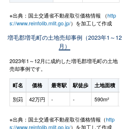
※出典：国土交通省不動産取引価格情報 （
http
s://www.reinfolib.mlit.go.jp/
）を加工して作成
増毛郡増毛町の土地売却事例（2023年1～12
月）
2023年1～12月に成約した増毛郡増毛町の土地
売却事例です。
町名
価格
最寄駅
駅徒歩
土地面積
坪
別苅
42万円
-
-
590m²
2,
※出典：国土交通省不動産取引価格情報（
http
s://www.reinfolib.mlit.go.jp/
）を加工して作成