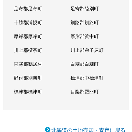
足寄郡足寄町
足寄郡陸別町
十勝郡浦幌町
釧路郡釧路町
厚岸郡厚岸町
厚岸郡浜中町
川上郡標茶町
川上郡弟子屈町
阿寒郡鶴居村
白糠郡白糠町
野付郡別海町
標津郡中標津町
標津郡標津町
目梨郡羅臼町
北海道の土地売却・査定に戻る