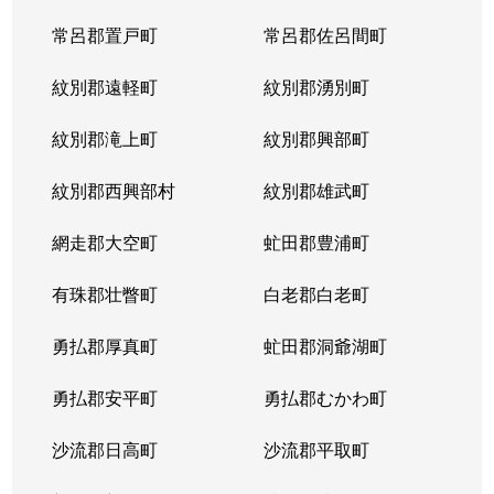
常呂郡置戸町
常呂郡佐呂間町
紋別郡遠軽町
紋別郡湧別町
紋別郡滝上町
紋別郡興部町
紋別郡西興部村
紋別郡雄武町
網走郡大空町
虻田郡豊浦町
有珠郡壮瞥町
白老郡白老町
勇払郡厚真町
虻田郡洞爺湖町
勇払郡安平町
勇払郡むかわ町
沙流郡日高町
沙流郡平取町