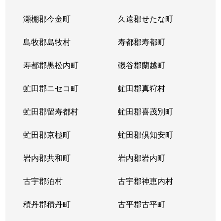
瀬棚郡今金町
久遠郡せたな町
島牧郡島牧村
寿都郡寿都町
寿都郡黒松内町
磯谷郡蘭越町
虻田郡ニセコ町
虻田郡真狩村
虻田郡留寿都村
虻田郡喜茂別町
虻田郡京極町
虻田郡倶知安町
岩内郡共和町
岩内郡岩内町
古宇郡泊村
古宇郡神恵内村
積丹郡積丹町
古平郡古平町