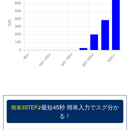
最短45秒 簡単入力でスグ分か
簡単3STEP♪
る！