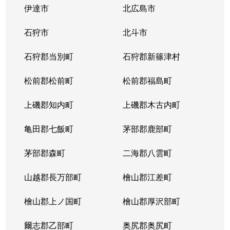
伊達市
北広島市
石狩市
北斗市
石狩郡当別町
石狩郡新篠津村
松前郡松前町
松前郡福島町
上磯郡知内町
上磯郡木古内町
亀田郡七飯町
茅部郡鹿部町
茅部郡森町
二海郡八雲町
山越郡長万部町
檜山郡江差町
檜山郡上ノ国町
檜山郡厚沢部町
爾志郡乙部町
奥尻郡奥尻町