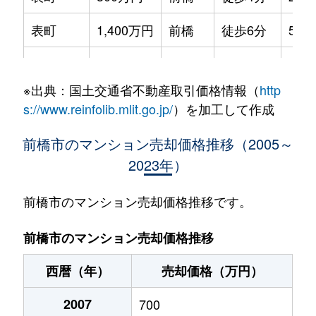
表町
1,400万円
前橋
徒歩6分
55m
西片貝町
980万円
片貝
徒歩4分
70m
※出典：国土交通省不動産取引価格情報（
http
文京町
2,500万円
前橋
徒歩14分
75m
s://www.reinfolib.mlit.go.jp/
）を加工して作成
文京町
2,300万円
前橋
徒歩19分
80m
前橋市のマンション売却価格推移（2005～
2023年）
本町
320万円
前橋
徒歩15分
65m
南町
2,600万円
前橋
徒歩11分
60m
前橋市のマンション売却価格推移です。
南町
1,100万円
前橋
徒歩12分
70m
前橋市のマンション売却価格推移
元総社町
210万円
新前橋
徒歩27分
15m
西暦（年）
売却価格（万円）
2007
700