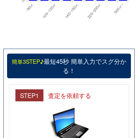
最短45秒 簡単入力でスグ分か
簡単3STEP♪
る！
STEP1
査定を依頼する