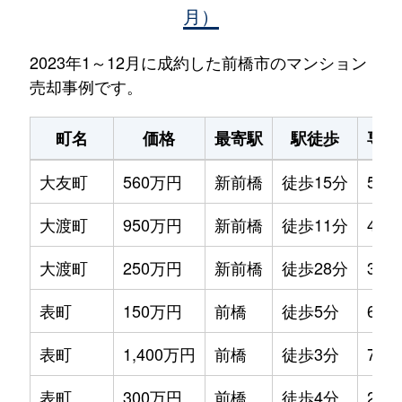
月）
2023年1～12月に成約した前橋市のマンション
売却事例です。
町名
価格
最寄駅
駅徒歩
専有
大友町
560万円
新前橋
徒歩15分
55m
大渡町
950万円
新前橋
徒歩11分
45m
大渡町
250万円
新前橋
徒歩28分
30m
表町
150万円
前橋
徒歩5分
65m
表町
1,400万円
前橋
徒歩3分
75m
表町
300万円
前橋
徒歩4分
25m