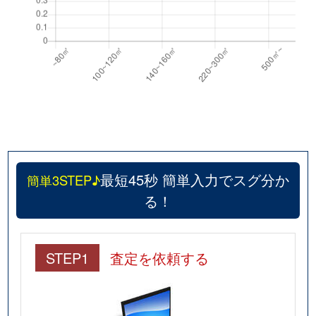
最短45秒 簡単入力でスグ分か
簡単3STEP♪
る！
STEP1
査定を依頼する