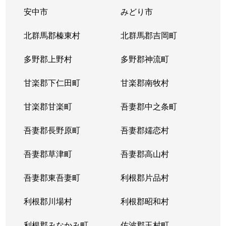
安中市
みどり市
北群馬郡榛東村
北群馬郡吉岡町
多野郡上野村
多野郡神流町
甘楽郡下仁田町
甘楽郡南牧村
甘楽郡甘楽町
吾妻郡中之条町
吾妻郡長野原町
吾妻郡嬬恋村
吾妻郡草津町
吾妻郡高山村
吾妻郡東吾妻町
利根郡片品村
利根郡川場村
利根郡昭和村
利根郡みなかみ町
佐波郡玉村町