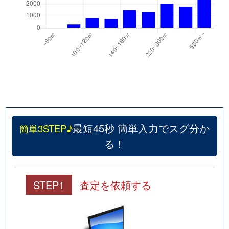
最短45秒 簡単入力でスグ分か
簡単3STEP♪
る！
STEP1
査定を依頼する