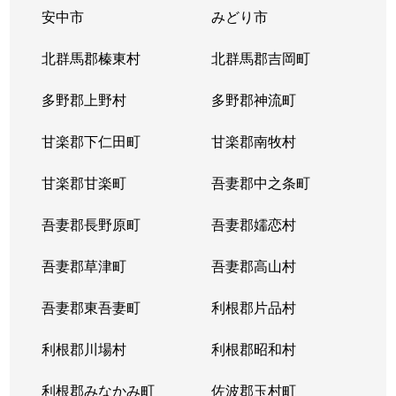
安中市
みどり市
北群馬郡榛東村
北群馬郡吉岡町
多野郡上野村
多野郡神流町
甘楽郡下仁田町
甘楽郡南牧村
甘楽郡甘楽町
吾妻郡中之条町
吾妻郡長野原町
吾妻郡嬬恋村
吾妻郡草津町
吾妻郡高山村
吾妻郡東吾妻町
利根郡片品村
利根郡川場村
利根郡昭和村
利根郡みなかみ町
佐波郡玉村町