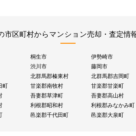
の市区町村からマンション売却・査定情
桐生市
伊勢崎市
渋川市
藤岡市
北群馬郡榛東村
北群馬郡吉岡町
田町
甘楽郡南牧村
甘楽郡甘楽町
村
吾妻郡草津町
吾妻郡高山村
村
利根郡昭和村
利根郡みなかみ町
町
邑楽郡千代田町
邑楽郡大泉町