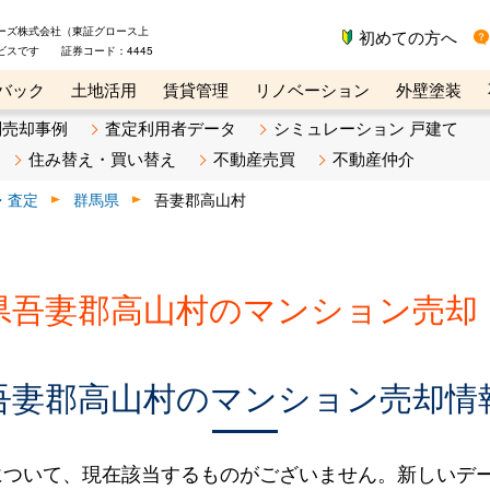
ーズ株式会社（東証グロース上
初めての方へ
ビスです 証券コード：4445
バック
土地活用
賃貸管理
リノベーション
外壁塗装
ライン講座
リビンマガジンBiz
不動産売却ご相談デスク
別売却事例
査定利用者データ
シミュレーション 戸建て
住み替え・買い替え
不動産売買
不動産仲介
・査定
群馬県
吾妻郡高山村
県吾妻郡高山村のマンション売却
吾妻郡高山村のマンション売却情
について、現在該当するものがございません。新しいデ