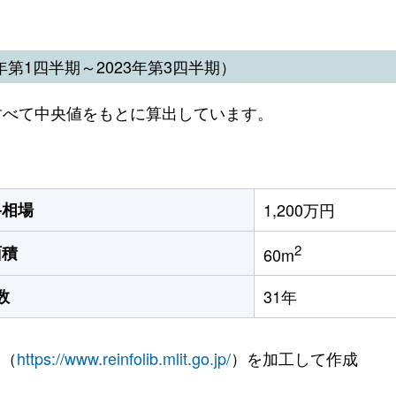
第1四半期～2023年第3四半期）
すべて中央値をもとに算出しています。
格相場
1,200万円
2
面積
60m
数
31年
 （
https://www.reinfolib.mlit.go.jp/
）を加工して作成