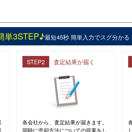
簡単3STEP♪
最短45秒 簡単入力でスグ分かる
STEP2
査定結果が届く
様
各会社から、査定結果が届きます。
早
同時に売却方法についての提案をし