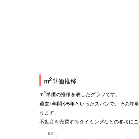
2
m
単価推移
2
m
単価の推移を表したグラフです。
過去1年間や5年といったスパンで、その坪
ります。
不動産を売買するタイミングなどの参考にご