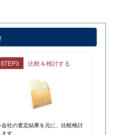
！
STEP3
比較＆検討する
各会社の査定結果を元に、比較検討
します。