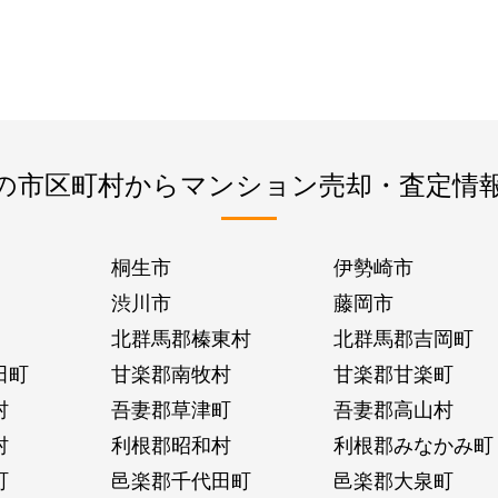
の市区町村からマンション売却・査定情
桐生市
伊勢崎市
渋川市
藤岡市
北群馬郡榛東村
北群馬郡吉岡町
田町
甘楽郡南牧村
甘楽郡甘楽町
村
吾妻郡草津町
吾妻郡高山村
村
利根郡昭和村
利根郡みなかみ町
町
邑楽郡千代田町
邑楽郡大泉町