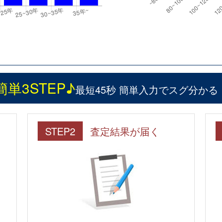
簡単3STEP♪
最短45秒 簡単入力でスグ分かる
STEP2
査定結果が届く