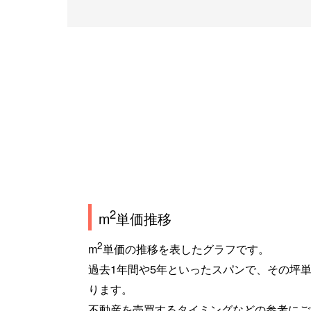
2
m
単価推移
2
m
単価の推移を表したグラフです。
過去1年間や5年といったスパンで、その坪
ります。
不動産を売買するタイミングなどの参考にご