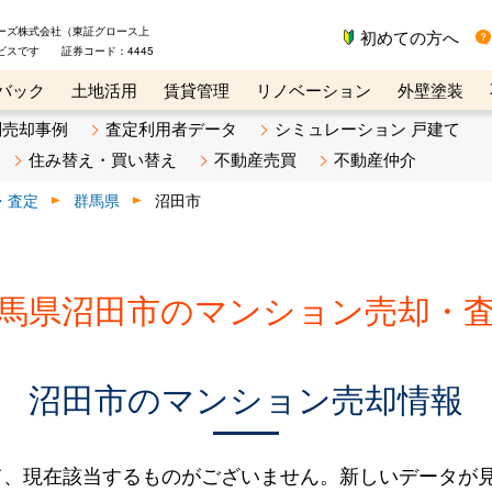
ーズ株式会社（東証グロース上
初めての方へ
ビスです 証券コード：4445
バック
土地活用
賃貸管理
リノベーション
外壁塗装
ライン講座
リビンマガジンBiz
不動産売却ご相談デスク
別売却事例
査定利用者データ
シミュレーション 戸建て
住み替え・買い替え
不動産売買
不動産仲介
・査定
群馬県
沼田市
馬県沼田市のマンション売却・
沼田市のマンション売却情報
て、現在該当するものがございません。新しいデータが