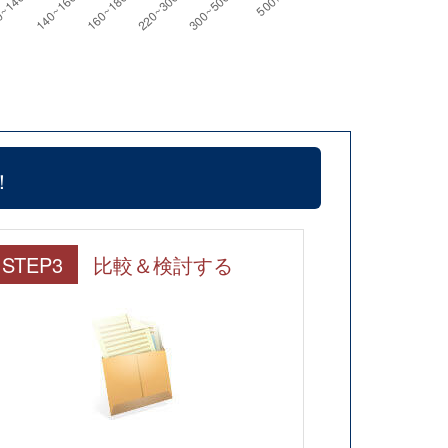
！
STEP3
比較＆検討する