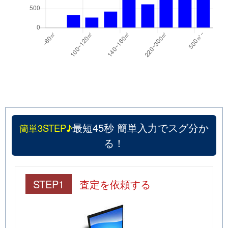
最短45秒 簡単入力でスグ分か
簡単3STEP♪
る！
STEP1
査定を依頼する