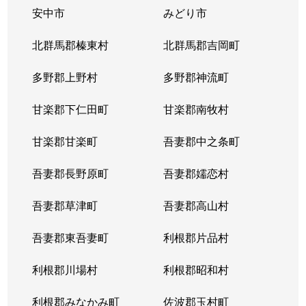
安中市
みどり市
北群馬郡榛東村
北群馬郡吉岡町
多野郡上野村
多野郡神流町
甘楽郡下仁田町
甘楽郡南牧村
甘楽郡甘楽町
吾妻郡中之条町
吾妻郡長野原町
吾妻郡嬬恋村
吾妻郡草津町
吾妻郡高山村
吾妻郡東吾妻町
利根郡片品村
利根郡川場村
利根郡昭和村
利根郡みなかみ町
佐波郡玉村町