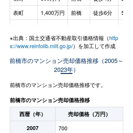
表町
1,400万円
前橋
徒歩6分
55m
西片貝町
980万円
片貝
徒歩4分
70m
※出典：国土交通省不動産取引価格情報（
http
文京町
2,500万円
前橋
徒歩14分
75m
s://www.reinfolib.mlit.go.jp/
）を加工して作成
文京町
2,300万円
前橋
徒歩19分
80m
前橋市のマンション売却価格推移（2005～
2023年）
本町
320万円
前橋
徒歩15分
65m
南町
2,600万円
前橋
徒歩11分
60m
前橋市のマンション売却価格推移です。
南町
1,100万円
前橋
徒歩12分
70m
前橋市のマンション売却価格推移
元総社町
210万円
新前橋
徒歩27分
15m
西暦（年）
売却価格（万円）
2007
700