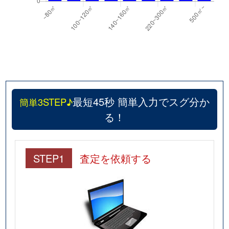
最短45秒 簡単入力でスグ分か
簡単3STEP♪
る！
STEP1
査定を依頼する