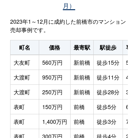
月）
2023年1～12月に成約した前橋市のマンション
売却事例です。
町名
価格
最寄駅
駅徒歩
専有
大友町
560万円
新前橋
徒歩15分
55m
大渡町
950万円
新前橋
徒歩11分
45m
大渡町
250万円
新前橋
徒歩28分
30m
表町
150万円
前橋
徒歩5分
65m
表町
1,400万円
前橋
徒歩3分
75m
表町
300万円
前橋
徒歩4分
25m