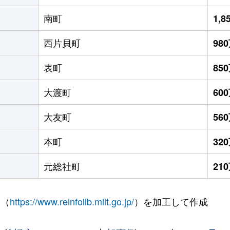
南町
1,
西片貝町
98
表町
85
大渡町
60
大友町
56
本町
32
元総社町
21
 （
https://www.reinfolib.mlit.go.jp/
）を加工して作成