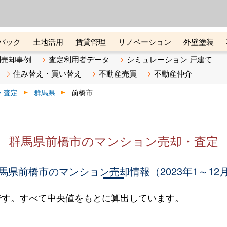
ーズ株式会社（東証グロース上
初めての方へ
ビスです 証券コード：4445
バック
土地活用
賃貸管理
リノベーション
外壁塗装
ライン講座
リビンマガジンBiz
不動産売却ご相談デスク
別売却事例
査定利用者データ
シミュレーション 戸建て
住み替え・買い替え
不動産売買
不動産仲介
・査定
群馬県
前橋市
群馬県前橋市のマンション売却・査定
馬県前橋市のマンション売却情報（2023年1～12
です。すべて中央値をもとに算出しています。