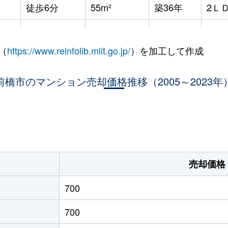
徒歩6分
55m²
築36年
2Ｌ
徒歩4分
70m²
築31年
3Ｌ
（
https://www.reinfolib.mlit.go.jp/
）を加工して作成
徒歩14分
75m²
築13年
3Ｌ
前橋市のマンション売却価格推移（2005～2023年
徒歩19分
80m²
築17年
3Ｌ
徒歩15分
65m²
築20年
-
。
徒歩11分
60m²
築31年
3Ｌ
徒歩12分
70m²
築31年
3Ｌ
売却価格
橋
徒歩27分
15m²
築33年
1Ｋ
700
700