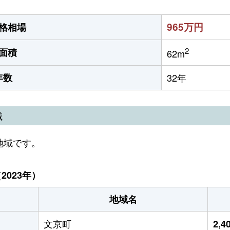
965万円
格相場
2
面積
62m
年数
32年
域
地域です。
023年）
地域名
文京町
2,