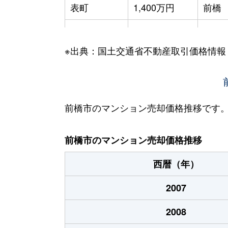
表町
1,400万円
前橋
西片貝町
980万円
片貝
※出典：国土交通省不動産取引価格情報
文京町
2,500万円
前橋
文京町
2,300万円
前橋
本町
320万円
前橋
前橋市のマンション売却価格推移です
南町
2,600万円
前橋
前橋市のマンション売却価格推移
南町
1,100万円
前橋
西暦（年）
元総社町
210万円
新前
2007
2008