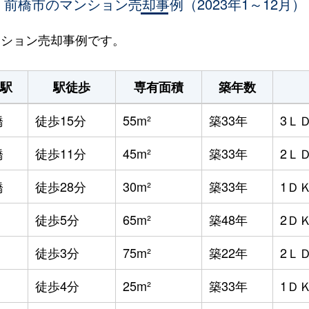
前橋市のマンション売却事例（2023年1～12月）
マンション売却事例です。
駅
駅徒歩
専有面積
築年数
橋
徒歩15分
55m²
築33年
3Ｌ
橋
徒歩11分
45m²
築33年
2Ｌ
橋
徒歩28分
30m²
築33年
1Ｄ
徒歩5分
65m²
築48年
2Ｄ
徒歩3分
75m²
築22年
2Ｌ
徒歩4分
25m²
築33年
1Ｄ