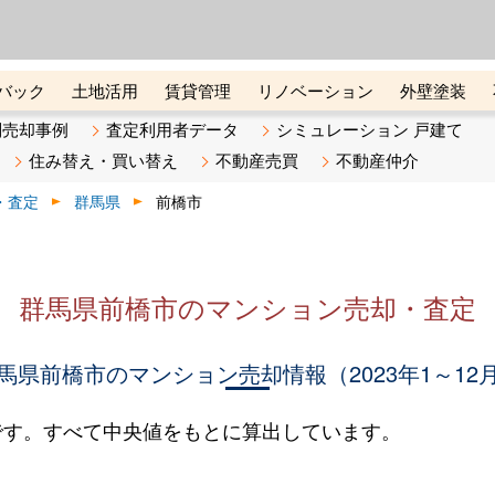
ーズ株式会社（東証グロース上
初めての方へ
ビスです 証券コード：4445
バック
土地活用
賃貸管理
リノベーション
外壁塗装
ライン講座
リビンマガジンBiz
不動産売却ご相談デスク
別売却事例
査定利用者データ
シミュレーション 戸建て
住み替え・買い替え
不動産売買
不動産仲介
・査定
群馬県
前橋市
群馬県前橋市のマンション売却・査定
馬県前橋市のマンション売却情報（2023年1～12
です。すべて中央値をもとに算出しています。