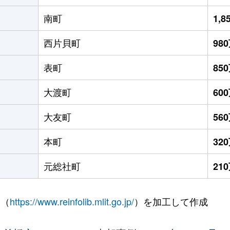
南町
1,
西片貝町
98
表町
85
大渡町
60
大友町
56
本町
32
元総社町
21
 （
https://www.reinfolib.mlit.go.jp/
）を加工して作成