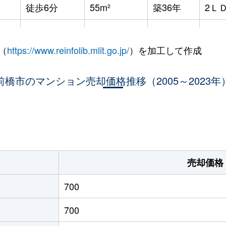
徒歩6分
55m²
築36年
2Ｌ
徒歩4分
70m²
築31年
3Ｌ
（
https://www.reinfolib.mlit.go.jp/
）を加工して作成
徒歩14分
75m²
築13年
3Ｌ
前橋市のマンション売却価格推移（2005～2023年
徒歩19分
80m²
築17年
3Ｌ
徒歩15分
65m²
築20年
-
。
徒歩11分
60m²
築31年
3Ｌ
徒歩12分
70m²
築31年
3Ｌ
売却価格
橋
徒歩27分
15m²
築33年
1Ｋ
700
700