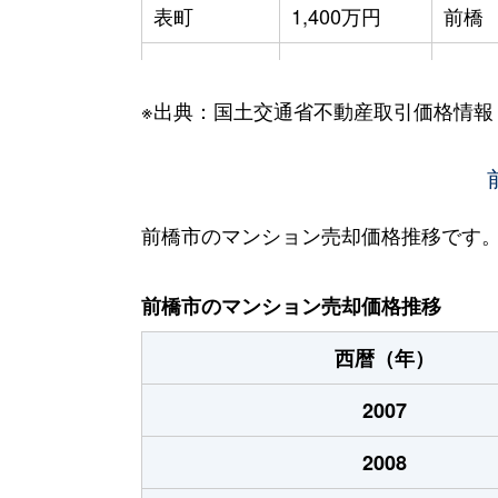
表町
1,400万円
前橋
西片貝町
980万円
片貝
※出典：国土交通省不動産取引価格情報
文京町
2,500万円
前橋
文京町
2,300万円
前橋
本町
320万円
前橋
前橋市のマンション売却価格推移です
南町
2,600万円
前橋
前橋市のマンション売却価格推移
南町
1,100万円
前橋
西暦（年）
元総社町
210万円
新前
2007
2008