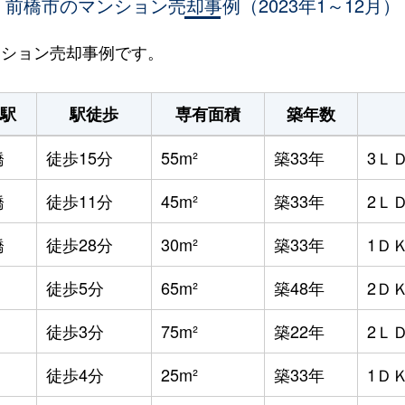
前橋市のマンション売却事例（2023年1～12月）
マンション売却事例です。
駅
駅徒歩
専有面積
築年数
橋
徒歩15分
55m²
築33年
3Ｌ
橋
徒歩11分
45m²
築33年
2Ｌ
橋
徒歩28分
30m²
築33年
1Ｄ
徒歩5分
65m²
築48年
2Ｄ
徒歩3分
75m²
築22年
2Ｌ
徒歩4分
25m²
築33年
1Ｄ