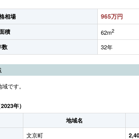
965万円
格相場
2
面積
62m
年数
32年
域
地域です。
023年）
地域名
文京町
2,