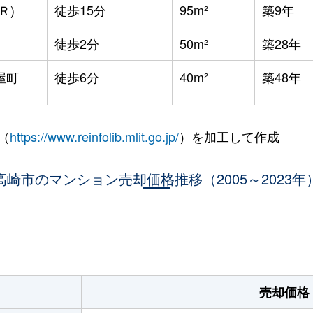
Ｒ)
徒歩15分
95m²
築9年
徒歩2分
50m²
築28年
屋町
徒歩6分
40m²
築48年
屋町
徒歩6分
40m²
築48年
（
https://www.reinfolib.mlit.go.jp/
）を加工して作成
屋町
徒歩6分
65m²
築48年
Ｒ)
高崎市のマンション売却価格推移（2005～2023年
徒歩26分
55m²
築32年
Ｒ)
徒歩28分
50m²
築32年
。
Ｒ)
徒歩28分
55m²
築32年
Ｒ)
徒歩8分
65m²
築18年
売却価格
Ｒ)
徒歩16分
80m²
築7年