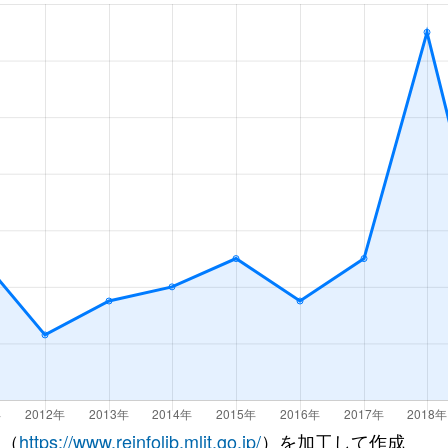
Ｒ)
徒歩20分
45m²
築33年
Ｒ)
徒歩15分
70m²
築16年
Ｒ)
徒歩16分
70m²
築32年
Ｒ)
徒歩12分
75m²
築22年
Ｒ)
徒歩11分
25m²
築34年
徒歩20分
70m²
築26年
徒歩16分
60m²
築32年
徒歩16分
65m²
築32年
徒歩16分
30m²
築32年
 （
https://www.reinfolib.mlit.go.jp/
）を加工して作成
屋町
徒歩12分
100m²
築15年