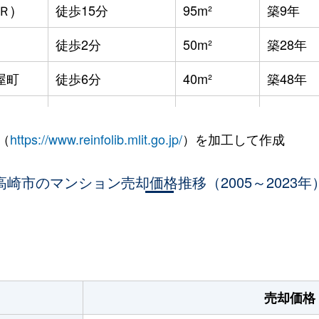
Ｒ)
徒歩15分
95m²
築9年
徒歩2分
50m²
築28年
屋町
徒歩6分
40m²
築48年
屋町
徒歩6分
40m²
築48年
（
https://www.reinfolib.mlit.go.jp/
）を加工して作成
屋町
徒歩6分
65m²
築48年
Ｒ)
高崎市のマンション売却価格推移（2005～2023年
徒歩26分
55m²
築32年
Ｒ)
徒歩28分
50m²
築32年
。
Ｒ)
徒歩28分
55m²
築32年
Ｒ)
徒歩8分
65m²
築18年
売却価格
Ｒ)
徒歩16分
80m²
築7年