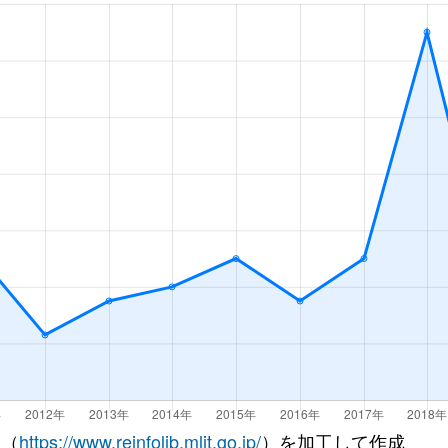
Ｒ)
徒歩20分
45m²
築33年
Ｒ)
徒歩15分
70m²
築16年
Ｒ)
徒歩16分
70m²
築32年
Ｒ)
徒歩12分
75m²
築22年
Ｒ)
徒歩11分
25m²
築34年
徒歩20分
70m²
築26年
徒歩16分
60m²
築32年
徒歩16分
65m²
築32年
徒歩16分
30m²
築32年
 （
https://www.reinfolib.mlit.go.jp/
）を加工して作成
屋町
徒歩12分
100m²
築15年