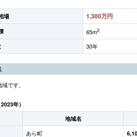
1,300万円
相場
2
積
65m
数
30年
域
地域です。
023年）
地域名
あら町
6,