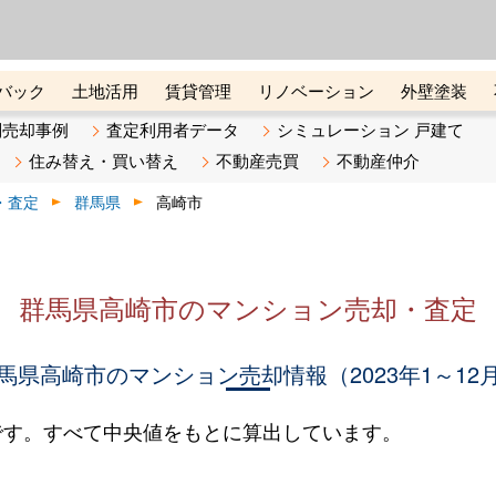
ーズ株式会社（東証グロース上
初めての方へ
ビスです 証券コード：4445
バック
土地活用
賃貸管理
リノベーション
外壁塗装
ライン講座
リビンマガジンBiz
不動産売却ご相談デスク
別売却事例
査定利用者データ
シミュレーション 戸建て
住み替え・買い替え
不動産売買
不動産仲介
・査定
群馬県
高崎市
群馬県高崎市のマンション売却・査定
馬県高崎市のマンション売却情報（2023年1～12
です。すべて中央値をもとに算出しています。