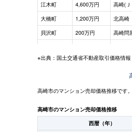
江木町
4,600万円
高崎(Ｊ
大橋町
1,200万円
北高崎
貝沢町
200万円
高崎問
貝沢町
100万円
高崎問
※出典：国土交通省不動産取引価格情報
貝沢町
380万円
高崎問
上佐野町
600万円
高崎(Ｊ
上佐野町
860万円
高崎(Ｊ
高崎市のマンション売却価格推移です
上佐野町
690万円
高崎(Ｊ
高崎市のマンション売却価格推移
北双葉町
3,200万円
高崎(Ｊ
西暦（年）
九蔵町
3,700万円
高崎(Ｊ