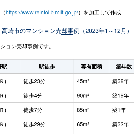
 （
https://www.reinfolib.mlit.go.jp/
）を加工して作成
高崎市のマンション売却事例（2023年1～12月）
マンション売却事例です。
寄駅
駅徒歩
専有面積
築年数
Ｒ)
徒歩23分
45m²
築38年
Ｒ)
徒歩4分
90m²
築19年
Ｒ)
徒歩7分
85m²
築1年
Ｒ)
徒歩29分
65m²
築32年