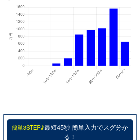
最短45秒 簡単入力でスグ分か
簡単3STEP♪
る！