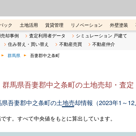
ーズ株式会社（東証グロース上
初めての方へ
ビスです 証券コード：4445
バック
土地活用
賃貸管理
リノベーション
外壁塗装
ライン講座
リビンマガジンBiz
不動産売却ご相談デスク
別売却事例
査定利用者データ
シミュレーション 戸建て
住み替え・買い替え
不動産売買
不動産仲介
群馬県
吾妻郡中之条町
群馬県吾妻郡中之条町の土地売却・査定
馬県吾妻郡中之条町の土地売却情報（2023年1～12
場です。すべて中央値をもとに算出しています。