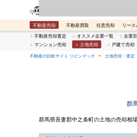
リビン・テクノロジ
場）が運営するサー
不動産売却
不動産買取
任意売却
リース
メタ住宅展示場
ベスト不動産カンパニー
オン
不動産売却査定
オススメ企業一覧
企業
マンション売却
土地売却
戸建て売却
不動産の比較サイト リビンマッチ
土地売却・査定
群
群馬県吾妻郡中之条町の土地の売却相