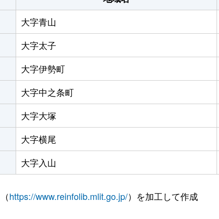
大字青山
大字太子
大字伊勢町
大字中之条町
大字大塚
大字横尾
大字入山
 （
https://www.reinfolib.mlit.go.jp/
）を加工して作成