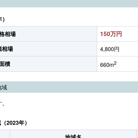
年）
150万円
格相場
価相場
4,800円
2
面積
660m
地域
す。
2023年）
地域名