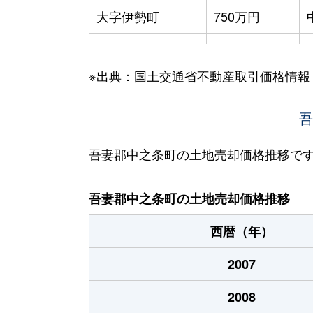
大字伊勢町
750万円
大字伊勢町
990万円
※出典：国土交通省不動産取引価格情報
大字伊勢町
1,100万円
大字伊勢町
1,300万円
吾
大字入山
11万円
吾妻郡中之条町の土地売却価格推移で
大字入山
3万円
吾妻郡中之条町の土地売却価格推移
大字入山
6万円
西暦（年）
大字入山
15万円
2007
大字入山
3万円
2008