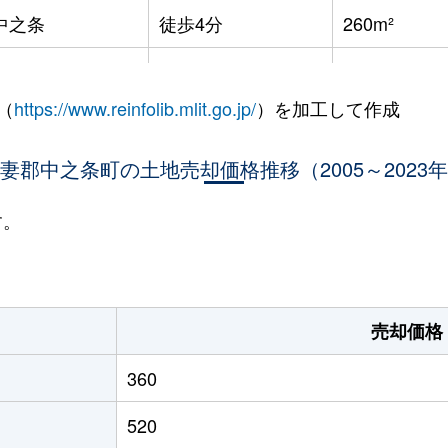
中之条
徒歩4分
260m²
中之条
徒歩4分
410m²
（
https://www.reinfolib.mlit.go.jp/
）を加工して作成
中之条
徒歩5分
410m²
妻郡中之条町の土地売却価格推移（2005～2023
中之条
徒歩3分
1700m²
長野原草津口
徒歩2時間
660m²
す。
長野原草津口
徒歩2時間
760m²
長野原草津口
徒歩2時間
1300m²
売却価格
長野原草津口
徒歩2時間
690m²
360
長野原草津口
徒歩2時間
550m²
520