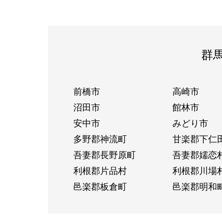
群
前橋市
高崎市
沼田市
館林市
安中市
みどり市
多野郡神流町
甘楽郡下仁
吾妻郡長野原町
吾妻郡嬬恋
利根郡片品村
利根郡川場
邑楽郡板倉町
邑楽郡明和