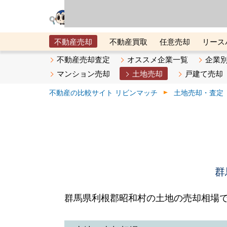
リビン・テクノロジ
場）が運営するサー
不動産売却
不動産買取
任意売却
リース
メタ住宅展示場
ベスト不動産カンパニー
オン
不動産売却査定
オススメ企業一覧
企業
マンション売却
土地売却
戸建て売却
不動産の比較サイト リビンマッチ
土地売却・査定
群
群馬県利根郡昭和村の土地の売却相場