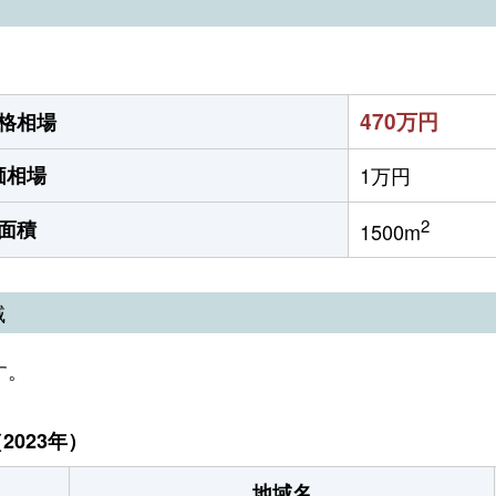
）
470万円
格相場
価相場
1万円
2
面積
1500m
域
す。
023年）
地域名