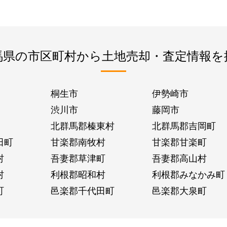
馬県の市区町村から土地売却・査定情報を
桐生市
伊勢崎市
渋川市
藤岡市
北群馬郡榛東村
北群馬郡吉岡町
田町
甘楽郡南牧村
甘楽郡甘楽町
村
吾妻郡草津町
吾妻郡高山村
村
利根郡昭和村
利根郡みなかみ町
町
邑楽郡千代田町
邑楽郡大泉町