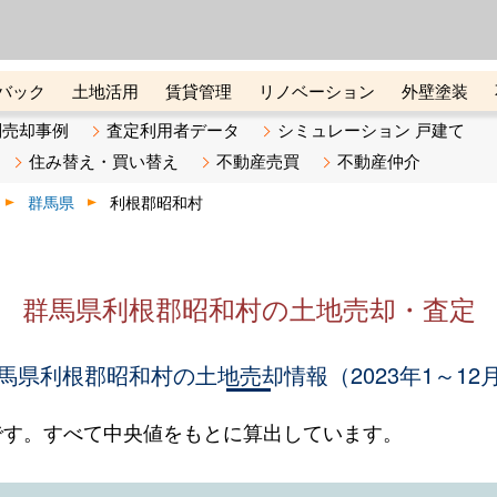
ーズ株式会社（東証グロース上
初めての方へ
ビスです 証券コード：4445
バック
土地活用
賃貸管理
リノベーション
外壁塗装
ライン講座
リビンマガジンBiz
不動産売却ご相談デスク
別売却事例
査定利用者データ
シミュレーション 戸建て
住み替え・買い替え
不動産売買
不動産仲介
群馬県
利根郡昭和村
群馬県利根郡昭和村の土地売却・査定
馬県利根郡昭和村の土地売却情報（2023年1～12
です。すべて中央値をもとに算出しています。