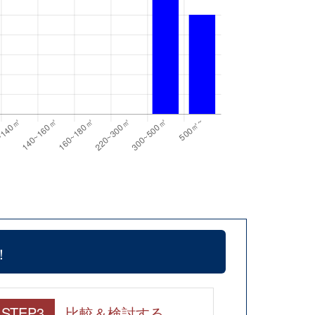
！
STEP3
比較＆検討する