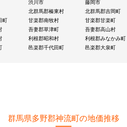
渋川市
藤岡市
北群馬郡榛東村
北群馬郡吉岡町
田町
甘楽郡南牧村
甘楽郡甘楽町
村
吾妻郡草津町
吾妻郡高山村
村
利根郡昭和村
利根郡みなかみ町
町
邑楽郡千代田町
邑楽郡大泉町
群馬県多野郡神流町の地価推移