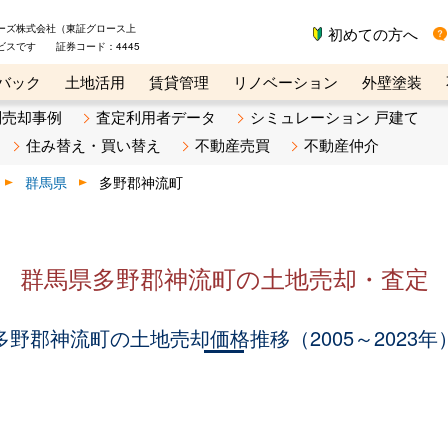
ーズ株式会社（東証グロース上
初めての方へ
ビスです 証券コード：4445
バック
土地活用
賃貸管理
リノベーション
外壁塗装
ライン講座
リビンマガジンBiz
不動産売却ご相談デスク
別売却事例
査定利用者データ
シミュレーション 戸建て
住み替え・買い替え
不動産売買
不動産仲介
群馬県
多野郡神流町
群馬県多野郡神流町の土地売却・査定
多野郡神流町の土地売却価格推移（2005～2023年
。