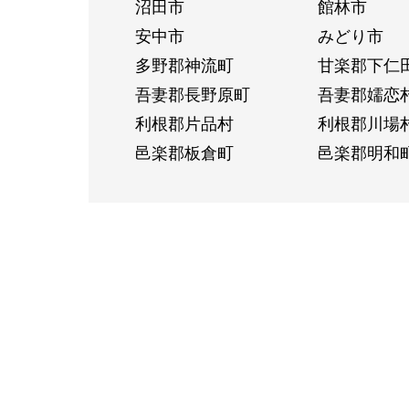
沼田市
館林市
安中市
みどり市
多野郡神流町
甘楽郡下仁
吾妻郡長野原町
吾妻郡嬬恋
利根郡片品村
利根郡川場
邑楽郡板倉町
邑楽郡明和