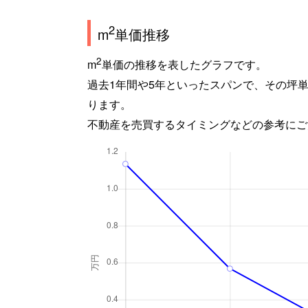
2
m
単価推移
2
m
単価の推移を表したグラフです。
過去1年間や5年といったスパンで、その坪
ります。
不動産を売買するタイミングなどの参考にご