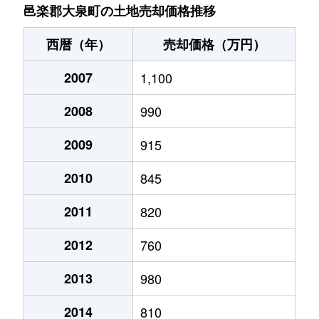
仙石
730万円
西小泉
徒歩45
邑楽郡大泉町の土地売却価格推移
中央
930万円
小泉町(群馬)
徒歩9分
西暦（年）
売却価格（万円）
中央
2,500万円
小泉町(群馬)
徒歩8分
2007
1,100
中央
600万円
西小泉
徒歩14
2008
990
西小泉
270万円
西小泉
徒歩4分
2009
915
西小泉
300万円
西小泉
徒歩8分
2010
845
西小泉
300万円
西小泉
徒歩4分
2011
820
2012
760
東小泉
160万円
小泉町(群馬)
徒歩6分
2013
980
富士
950万円
西小泉
徒歩20
2014
810
大字古氷
1,800万円
西小泉
徒歩18