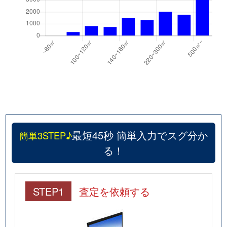
最短45秒 簡単入力でスグ分か
簡単3STEP♪
る！
STEP1
査定を依頼する