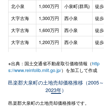
北小泉
1,000万円
小泉町(群馬)
徒歩7分
大字古海
1,300万円
西小泉
徒歩45
大字古海
1,600万円
西小泉
徒歩45
大字古海
1,200万円
西小泉
徒歩45
坂田
820万円
西小泉
徒歩5分
※出典：国土交通省不動産取引価格情報（
http
坂田
1,300万円
西小泉
徒歩8分
s://www.reinfolib.mlit.go.jp/
）を加工して作成
城之内
1,100万円
小泉町(群馬)
徒歩10
邑楽郡大泉町の土地売却価格推移（2005～
2023年）
城之内
1,000万円
西小泉
徒歩10
大字仙石
790万円
西小泉
徒歩45
邑楽郡大泉町の土地売却価格推移です。