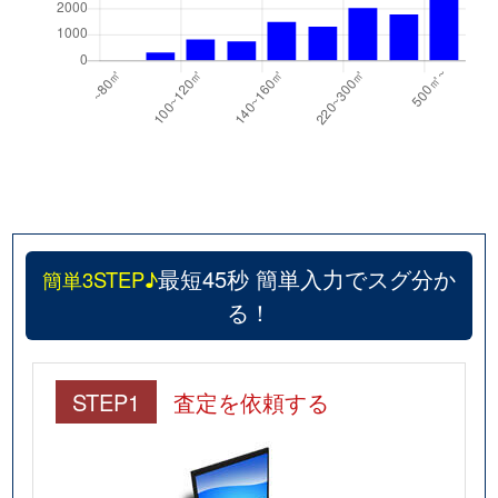
最短45秒 簡単入力でスグ分か
簡単3STEP♪
る！
STEP1
査定を依頼する