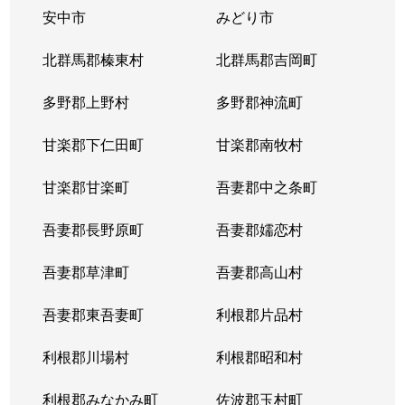
安中市
みどり市
北群馬郡榛東村
北群馬郡吉岡町
多野郡上野村
多野郡神流町
甘楽郡下仁田町
甘楽郡南牧村
甘楽郡甘楽町
吾妻郡中之条町
吾妻郡長野原町
吾妻郡嬬恋村
吾妻郡草津町
吾妻郡高山村
吾妻郡東吾妻町
利根郡片品村
利根郡川場村
利根郡昭和村
利根郡みなかみ町
佐波郡玉村町