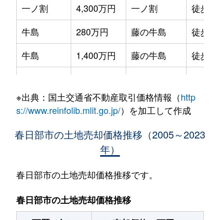
一ノ割
4,300万円
一ノ割
徒歩6
牛島
280万円
藤の牛島
徒歩8
牛島
1,400万円
藤の牛島
徒歩6
内牧
180万円
北春日部
徒歩1
※出典：国土交通省不動産取引価格情報（
http
内牧
300万円
北春日部
徒歩4
s://www.reinfolib.mlit.go.jp/
）を加工して作成
梅田
350万円
北春日部
徒歩6
春日部市の土地売却価格推移（2005～2023
年）
大枝
630万円
せんげん台
徒歩8
大沼
2,900万円
春日部
徒歩2
春日部市の土地売却価格推移です。
大沼
1,100万円
春日部
徒歩2
春日部市の土地売却価格推移