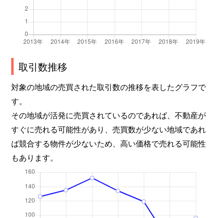
豊町
4,100万円
春日部
徒歩1
豊町
2,000万円
春日部
徒歩2
豊町
2,100万円
春日部
徒歩1
取引数推移
豊町
2,000万円
春日部
徒歩2
対象の地域の売買された取引数の推移を表したグラフで
豊町
1,300万円
豊春
徒歩1
す。
その地域が活発に売買されているのであれば、不動産が
六軒町
1,400万円
一ノ割
徒歩2
すぐに売れる可能性があり、売買数が少ない地域であれ
六軒町
1,200万円
一ノ割
徒歩2
ば競合する物件が少ないため、高い価格で売れる可能性
もあります。