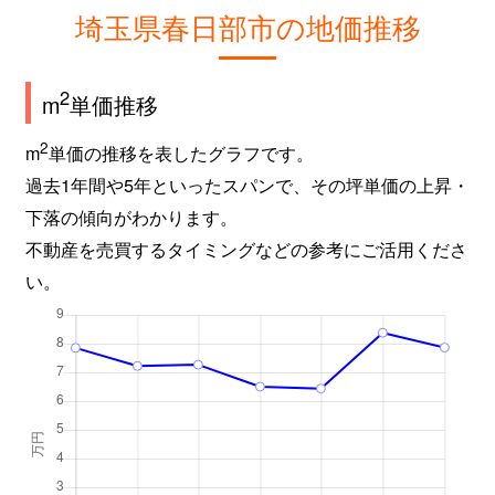
緑町
26,000万円
一ノ割
徒歩1
埼玉県春日部市の地価推移
南
4,300万円
一ノ割
徒歩1
2
m
単価推移
南
2,000万円
一ノ割
徒歩1
2
m
単価の推移を表したグラフです。
南
1,400万円
一ノ割
徒歩9
過去1年間や5年といったスパンで、その坪単価の上昇・
下落の傾向がわかります。
南
1,200万円
春日部
徒歩1
不動産を売買するタイミングなどの参考にご活用くださ
い。
南中曽根
6,700万円
豊春
徒歩7
谷原
4,900万円
春日部
徒歩1
谷原
3,600万円
春日部
徒歩1
豊町
4,300万円
春日部
徒歩4