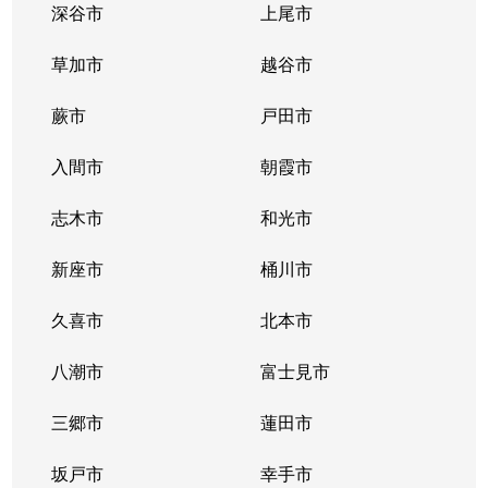
深谷市
上尾市
西金野井
2,100万円
南桜井(埼玉)
徒歩1
草加市
越谷市
八丁目
2,700万円
春日部
徒歩1
蕨市
戸田市
花積
200万円
豊春
徒歩1
入間市
朝霞市
花積
2,400万円
東岩槻
徒歩7
志木市
和光市
東中野
280万円
南桜井(埼玉)
徒歩1
新座市
桶川市
樋堀
2,800万円
春日部
徒歩1
久喜市
北本市
備後西
50万円
一ノ割
徒歩9
八潮市
富士見市
備後西
2,800万円
武里
徒歩9
三郷市
蓮田市
備後東
1,800万円
一ノ割
徒歩1
坂戸市
幸手市