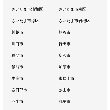
豊野町
1,800万円
一ノ割
徒歩4
さいたま市浦和区
さいたま市南区
永沼
200万円
藤の牛島
徒歩1
さいたま市緑区
さいたま市岩槻区
永沼
330万円
藤の牛島
徒歩2
川越市
熊谷市
西金野井
220万円
南桜井(埼玉)
徒歩1
川口市
行田市
西金野井
1,800万円
南桜井(埼玉)
徒歩1
秩父市
所沢市
西金野井
2,100万円
南桜井(埼玉)
徒歩1
飯能市
加須市
西金野井
本庄市
780万円
東松山市
南桜井(埼玉)
徒歩1
春日部市
狭山市
西金野井
1,500万円
南桜井(埼玉)
徒歩1
羽生市
鴻巣市
西金野井
330万円
南桜井(埼玉)
徒歩1