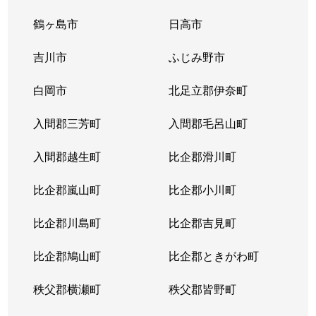
備後東
1,400万円
武里
徒歩1
鶴ヶ島市
日高市
備後東
120万円
武里
徒歩1
吉川市
ふじみ野市
備後東
7,600万円
武里
徒歩1
白岡市
北足立郡伊奈町
藤塚
2,000万円
一ノ割
徒歩1
入間郡三芳町
入間郡毛呂山町
藤塚
1,800万円
一ノ割
徒歩1
入間郡越生町
比企郡滑川町
藤塚
1,900万円
一ノ割
徒歩1
比企郡嵐山町
比企郡小川町
藤塚
1,600万円
藤の牛島
徒歩5
比企郡川島町
比企郡吉見町
本田町
2,600万円
一ノ割
徒歩2
比企郡鳩山町
比企郡ときがわ町
増戸
2,100万円
豊春
徒歩2
秩父郡横瀬町
秩父郡皆野町
増戸
2,100万円
豊春
徒歩2