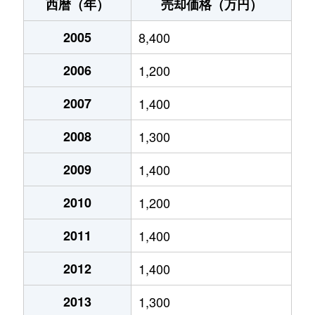
大場
6,000万円
せんげん台
徒歩2
西暦（年）
売却価格（万円）
大場
41,000万円
武里
徒歩9
2005
8,400
大場
2,400万円
武里
徒歩1
2006
1,200
大畑
3,600万円
武里
徒歩2
2007
1,400
大畑
1,400万円
武里
徒歩2
2008
1,300
大衾
44,000万円
南桜井(埼玉)
徒歩5
2009
1,400
2010
1,200
大衾
1,800万円
南桜井(埼玉)
徒歩1
2011
1,400
大衾
300万円
南桜井(埼玉)
徒歩5
2012
1,400
粕壁
600万円
春日部
徒歩6
2013
1,300
粕壁
890万円
春日部
徒歩6