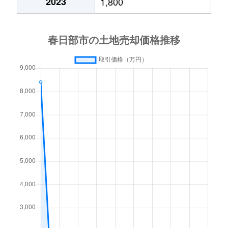
2023
1,800
上蛭田
8,400万円
豊春
徒歩9
上柳
80万円
藤の牛島
徒歩4
上柳
270万円
南桜井(埼玉)
徒歩4
上柳
800万円
南桜井(埼玉)
徒歩4
小渕
760万円
春日部
徒歩1
小渕
5,400万円
春日部
徒歩1
小渕
1,800万円
北春日部
徒歩1
栄町
1,200万円
北春日部
徒歩1
下柳
4,500万円
藤の牛島
徒歩2