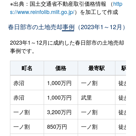
※出典：国土交通省不動産取引価格情報 （
http
s://www.reinfolib.mlit.go.jp/
）を加工して作成
春日部市の土地売却事例（2023年1～12月）
2023年1～12月に成約した春日部市の土地売却
事例です。
町名
価格
最寄駅
駅徒
赤沼
1,000万円
一ノ割
徒歩4
赤沼
1,000万円
武里
徒歩4
一ノ割
3,200万円
一ノ割
徒歩1
一ノ割
850万円
一ノ割
徒歩3