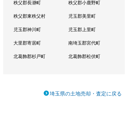
秩父郡長瀞町
秩父郡小鹿野町
増戸
2,100万円
豊春
徒歩2
秩父郡東秩父村
児玉郡美里町
増戸
2,100万円
豊春
徒歩2
児玉郡神川町
児玉郡上里町
増戸
2,800万円
豊春
徒歩2
大里郡寄居町
南埼玉郡宮代町
増戸
880万円
豊春
徒歩1
北葛飾郡杉戸町
北葛飾郡松伏町
増戸
1,800万円
豊春
徒歩2
増田新田
1,600万円
武里
徒歩2
緑町
600万円
一ノ割
徒歩1
埼玉県の土地売却・査定に戻る
緑町
600万円
一ノ割
徒歩1
緑町
1,900万円
一ノ割
徒歩1