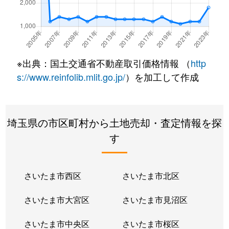
下柳
980万円
藤の牛島
徒歩1
下柳
41,000万円
藤の牛島
徒歩1
下柳
500万円
藤の牛島
徒歩1
※出典：国土交通省不動産取引価格情報 （
http
下柳
270万円
藤の牛島
徒歩1
s://www.reinfolib.mlit.go.jp/
）を加工して作成
新宿新田
1,500万円
南桜井(埼玉)
徒歩1
埼玉県の市区町村から土地売却・査定情報を探
水角
400万円
南桜井(埼玉)
徒歩4
す
中央
15,000万円
春日部
徒歩6
銚子口
440万円
豊春
徒歩5
さいたま市西区
さいたま市北区
道口蛭田
2,200万円
豊春
徒歩6
さいたま市大宮区
さいたま市見沼区
道順川戸
2,200万円
豊春
徒歩8
さいたま市中央区
さいたま市桜区